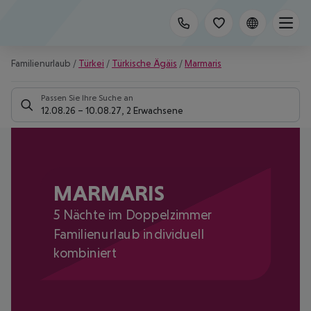
Familienurlaub
/
Türkei
/
Türkische Ägäis
/
Marmaris
Passen Sie Ihre Suche an
12.08.26
–
10.08.27
,
2 Erwachsene
MARMARIS
5 Nächte im Doppelzimmer
Familienurlaub individuell
kombiniert