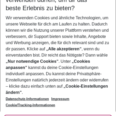
beste Erlebnis zu bieten?
Frübucher Angebote Marmaris für 2026
Wir verwenden Cookies und ähnliche Technologien, um
Flug & Hotel Marmaris
unsere Webseite für dich am Laufen zu halten. Dadurch
Last Minute Marmaris
können wir die Nutzung unserer Plattform verstehen und
verbessern, dir Support bieten sowie Inhalte, Angebote
Pauschalreisen Marmaris
und Werbung anzeigen, die für dich relevant sind und zu
Urlaub Marmaris
dir passen. Klicke auf
„Alle akzeptieren“
, wenn du
einverstanden bist. Dir reicht das Nötigste? Dann wähle
„Nur notwendige Cookies“
. Unter
„Cookies
anpassen“
kannst du deine Cookie-Einstellungen
Footer
Footer navigation
individuell anpassen. Du kannst deine Privatsphäre-
Über uns
Einstellungen natürlich jederzeit ändern oder widerrufen
AGB
– klicke dazu einfach unten auf
„Cookie-Einstellungen
Service & Hilfe
Bestpreisgarantie
ändern“
.
Datenschutz-Informationen
Impressum
Agenturbetreuung
Cookie-Einstellungen ändern
Folge uns
Barrierefreies Reisen
Cookie/Tracking-Informationen
Cookie-Richtlinie
Check-in
Datenschutz