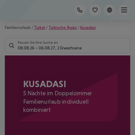
Familienurlaub
/
Türkei
/
Türkische Ägäis
/
Kusadasi
Passen Sie Ihre Suche an
08.08.26
–
06.08.27
,
2 Erwachsene
KUSADASI
5 Nächte im Doppelzimmer
Familienurlaub individuell
kombiniert