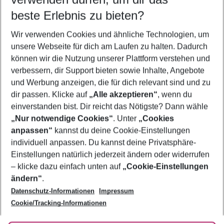
beste Erlebnis zu bieten?
Urlaub Kusadasi
Wir verwenden Cookies und ähnliche Technologien, um
Flug & Hotel Kusadasi
unsere Webseite für dich am Laufen zu halten. Dadurch
Frübucher Angebote Kusadasi für 2026
können wir die Nutzung unserer Plattform verstehen und
verbessern, dir Support bieten sowie Inhalte, Angebote
Last Minute Kusadasi
und Werbung anzeigen, die für dich relevant sind und zu
Pauschalreisen Kusadasi
dir passen. Klicke auf
„Alle akzeptieren“
, wenn du
einverstanden bist. Dir reicht das Nötigste? Dann wähle
„Nur notwendige Cookies“
. Unter
„Cookies
anpassen“
kannst du deine Cookie-Einstellungen
Footer
Footer navigation
individuell anpassen. Du kannst deine Privatsphäre-
Über uns
Einstellungen natürlich jederzeit ändern oder widerrufen
AGB
– klicke dazu einfach unten auf
„Cookie-Einstellungen
Service & Hilfe
Bestpreisgarantie
ändern“
.
Datenschutz-Informationen
Impressum
Agenturbetreuung
Cookie-Einstellungen ändern
Folge uns
Barrierefreies Reisen
Cookie/Tracking-Informationen
Cookie-Richtlinie
Check-in
Datenschutz