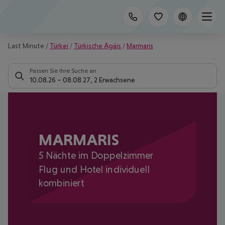
Last Minute
/
Türkei
/
Türkische Ägäis
/
Marmaris
Passen Sie Ihre Suche an
10.08.26
–
08.08.27
,
2 Erwachsene
MARMARIS
5 Nächte im Doppelzimmer
Flug und Hotel individuell
kombiniert