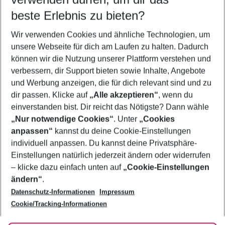
beste Erlebnis zu bieten?
Frübucher Angebote Marmaris für 2026
Wir verwenden Cookies und ähnliche Technologien, um
Familienurlaub Marmaris
unsere Webseite für dich am Laufen zu halten. Dadurch
Flug & Hotel Marmaris
können wir die Nutzung unserer Plattform verstehen und
verbessern, dir Support bieten sowie Inhalte, Angebote
Pauschalreisen Marmaris
und Werbung anzeigen, die für dich relevant sind und zu
Urlaub Marmaris
dir passen. Klicke auf
„Alle akzeptieren“
, wenn du
einverstanden bist. Dir reicht das Nötigste? Dann wähle
„Nur notwendige Cookies“
. Unter
„Cookies
anpassen“
kannst du deine Cookie-Einstellungen
Footer
Footer navigation
individuell anpassen. Du kannst deine Privatsphäre-
Über uns
Einstellungen natürlich jederzeit ändern oder widerrufen
AGB
– klicke dazu einfach unten auf
„Cookie-Einstellungen
Service & Hilfe
Bestpreisgarantie
ändern“
.
Datenschutz-Informationen
Impressum
Agenturbetreuung
Cookie-Einstellungen ändern
Folge uns
Barrierefreies Reisen
Cookie/Tracking-Informationen
Cookie-Richtlinie
Check-in
Datenschutz