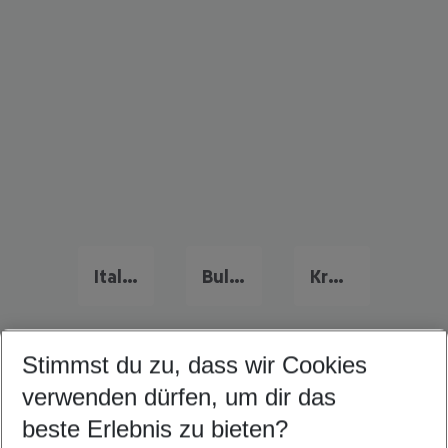
Italien Urlaub
Bulgarien Urlaub
Kreta Urlaub
Stimmst du zu, dass wir Cookies
Quicklinks
verwenden dürfen, um dir das
beste Erlebnis zu bieten?
Pauschalreisen Porec