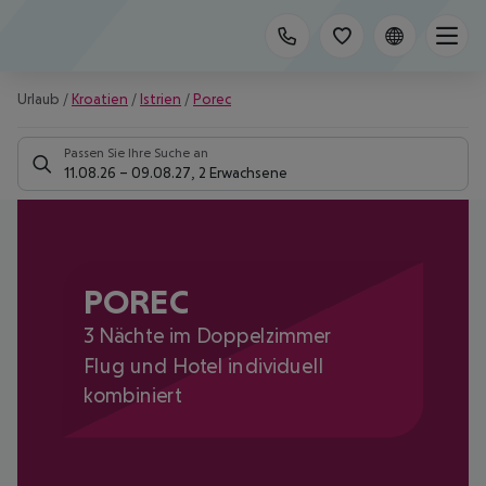
Urlaub
/
Kroatien
/
Istrien
/
Porec
Passen Sie Ihre Suche an
11.08.26
–
09.08.27
,
2 Erwachsene
POREC
3 Nächte im Doppelzimmer
Flug und Hotel individuell
kombiniert