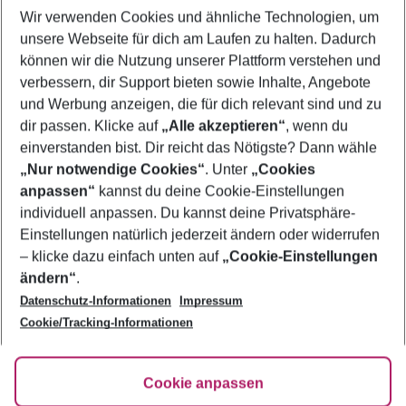
Wir verwenden Cookies und ähnliche Technologien, um
Flug & Hotel Porec
unsere Webseite für dich am Laufen zu halten. Dadurch
Familienurlaub Porec
können wir die Nutzung unserer Plattform verstehen und
verbessern, dir Support bieten sowie Inhalte, Angebote
Frübucher Angebote Porec für 2026
und Werbung anzeigen, die für dich relevant sind und zu
Last Minute Porec
dir passen. Klicke auf
„Alle akzeptieren“
, wenn du
einverstanden bist. Dir reicht das Nötigste? Dann wähle
„Nur notwendige Cookies“
. Unter
„Cookies
anpassen“
kannst du deine Cookie-Einstellungen
Footer
Footer navigation
individuell anpassen. Du kannst deine Privatsphäre-
Über uns
Einstellungen natürlich jederzeit ändern oder widerrufen
AGB
– klicke dazu einfach unten auf
„Cookie-Einstellungen
Service & Hilfe
Bestpreisgarantie
ändern“
.
Datenschutz-Informationen
Impressum
Agenturbetreuung
Cookie-Einstellungen ändern
Folge uns
Barrierefreies Reisen
Cookie/Tracking-Informationen
Cookie-Richtlinie
Check-in
Datenschutz
FAQ
Fakten
Cookie anpassen
HanseMerkur Reiseversicherung
Flexibel buchen