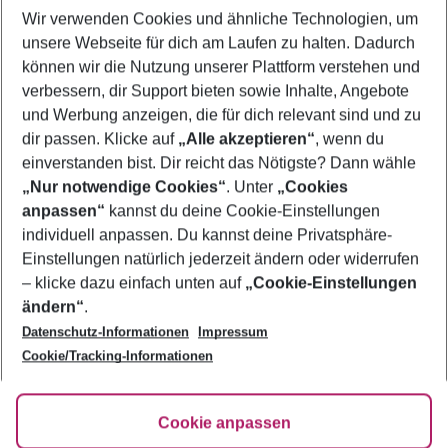
Wir verwenden Cookies und ähnliche Technologien, um
Flug & Hotel Porec
unsere Webseite für dich am Laufen zu halten. Dadurch
Familienurlaub Porec
können wir die Nutzung unserer Plattform verstehen und
verbessern, dir Support bieten sowie Inhalte, Angebote
Frübucher Angebote Porec für 2026
und Werbung anzeigen, die für dich relevant sind und zu
Urlaub Porec
dir passen. Klicke auf
„Alle akzeptieren“
, wenn du
einverstanden bist. Dir reicht das Nötigste? Dann wähle
„Nur notwendige Cookies“
. Unter
„Cookies
anpassen“
kannst du deine Cookie-Einstellungen
Footer
Footer navigation
individuell anpassen. Du kannst deine Privatsphäre-
Über uns
Einstellungen natürlich jederzeit ändern oder widerrufen
AGB
– klicke dazu einfach unten auf
„Cookie-Einstellungen
Service & Hilfe
Bestpreisgarantie
ändern“
.
Datenschutz-Informationen
Impressum
Agenturbetreuung
Cookie-Einstellungen ändern
Folge uns
Barrierefreies Reisen
Cookie/Tracking-Informationen
Cookie-Richtlinie
Check-in
Datenschutz
FAQ
Fakten
Cookie anpassen
HanseMerkur Reiseversicherung
Flexibel buchen