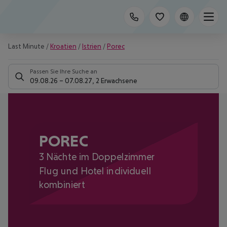
Last Minute
/
Kroatien
/
Istrien
/
Porec
Passen Sie Ihre Suche an
09.08.26
–
07.08.27
,
2 Erwachsene
POREC
3 Nächte im Doppelzimmer
Flug und Hotel individuell
kombiniert