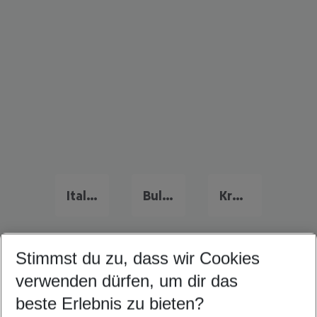
Italien Urlaub
Bulgarien Last Minute
Kreta Last Minute
Stimmst du zu, dass wir Cookies
Quicklinks
verwenden dürfen, um dir das
beste Erlebnis zu bieten?
Pauschalreisen Porec