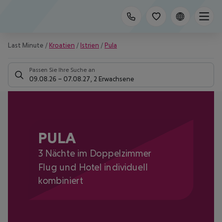
Last Minute
/
Kroatien
/
Istrien
/
Pula
Passen Sie Ihre Suche an
09.08.26
–
07.08.27
,
2 Erwachsene
PULA
3 Nächte im Doppelzimmer
Flug und Hotel individuell
kombiniert