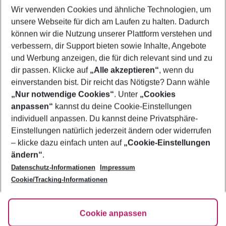
Wir verwenden Cookies und ähnliche Technologien, um
Pauschalreisen Pula
unsere Webseite für dich am Laufen zu halten. Dadurch
Familienurlaub Pula
können wir die Nutzung unserer Plattform verstehen und
verbessern, dir Support bieten sowie Inhalte, Angebote
Flug & Hotel Pula
und Werbung anzeigen, die für dich relevant sind und zu
Frübucher Angebote Pula für 2026
dir passen. Klicke auf
„Alle akzeptieren“
, wenn du
einverstanden bist. Dir reicht das Nötigste? Dann wähle
„Nur notwendige Cookies“
. Unter
„Cookies
anpassen“
kannst du deine Cookie-Einstellungen
Footer
Footer navigation
individuell anpassen. Du kannst deine Privatsphäre-
Über uns
Einstellungen natürlich jederzeit ändern oder widerrufen
AGB
– klicke dazu einfach unten auf
„Cookie-Einstellungen
Service & Hilfe
Bestpreisgarantie
ändern“
.
Datenschutz-Informationen
Impressum
Agenturbetreuung
Cookie-Einstellungen ändern
Folge uns
Barrierefreies Reisen
Cookie/Tracking-Informationen
Cookie-Richtlinie
Check-in
Datenschutz
FAQ
Fakten
Cookie anpassen
HanseMerkur Reiseversicherung
Flexibel buchen