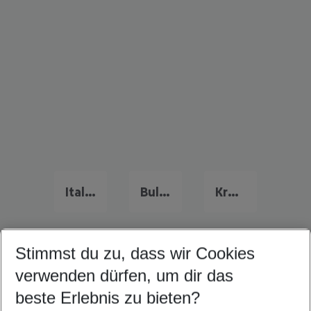
Italien Urlaub
Bulgarien Last Minute
Kreta Last Minute
Stimmst du zu, dass wir Cookies
Quicklinks
verwenden dürfen, um dir das
beste Erlebnis zu bieten?
Urlaub Pula