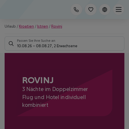
Urlaub
/
Kroatien
/
Istrien
/
Rovinj
Passen Sie Ihre Suche an
10.08.26
–
08.08.27
,
2 Erwachsene
ROVINJ
3 Nächte im Doppelzimmer
Flug und Hotel individuell
kombiniert