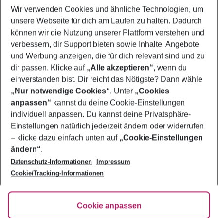
Wir verwenden Cookies und ähnliche Technologien, um
Last Minute Rovinj
unsere Webseite für dich am Laufen zu halten. Dadurch
Frübucher Angebote Rovinj für 2026
können wir die Nutzung unserer Plattform verstehen und
verbessern, dir Support bieten sowie Inhalte, Angebote
Pauschalreisen Rovinj
und Werbung anzeigen, die für dich relevant sind und zu
Flug & Hotel Rovinj
dir passen. Klicke auf
„Alle akzeptieren“
, wenn du
einverstanden bist. Dir reicht das Nötigste? Dann wähle
„Nur notwendige Cookies“
. Unter
„Cookies
anpassen“
kannst du deine Cookie-Einstellungen
Footer
Footer navigation
individuell anpassen. Du kannst deine Privatsphäre-
Über uns
Einstellungen natürlich jederzeit ändern oder widerrufen
AGB
– klicke dazu einfach unten auf
„Cookie-Einstellungen
Service & Hilfe
Bestpreisgarantie
ändern“
.
Datenschutz-Informationen
Impressum
Agenturbetreuung
Cookie-Einstellungen ändern
Folge uns
Barrierefreies Reisen
Cookie/Tracking-Informationen
Cookie-Richtlinie
Check-in
Datenschutz
FAQ
Fakten
Cookie anpassen
HanseMerkur Reiseversicherung
Flexibel buchen