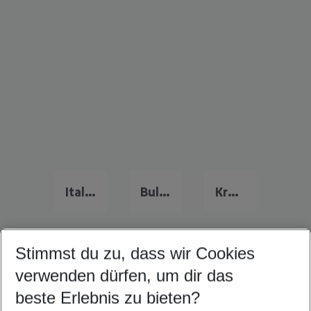
Italien Urlaub
Bulgarien Urlaub
Kreta Urlaub
Stimmst du zu, dass wir Cookies
Quicklinks
verwenden dürfen, um dir das
beste Erlebnis zu bieten?
Familienurlaub Rovinj