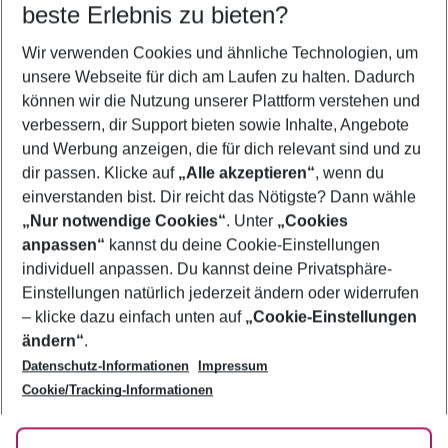
beste Erlebnis zu bieten?
Last Minute Istrien
Wir verwenden Cookies und ähnliche Technologien, um
Pauschalreisen Istrien
unsere Webseite für dich am Laufen zu halten. Dadurch
Familienurlaub Istrien
können wir die Nutzung unserer Plattform verstehen und
verbessern, dir Support bieten sowie Inhalte, Angebote
Flug & Hotel Istrien
und Werbung anzeigen, die für dich relevant sind und zu
Frübucher Angebote Istrien für 2026
dir passen. Klicke auf
„Alle akzeptieren“
, wenn du
einverstanden bist. Dir reicht das Nötigste? Dann wähle
„Nur notwendige Cookies“
. Unter
„Cookies
anpassen“
kannst du deine Cookie-Einstellungen
Footer
Footer navigation
individuell anpassen. Du kannst deine Privatsphäre-
Über uns
Einstellungen natürlich jederzeit ändern oder widerrufen
AGB
– klicke dazu einfach unten auf
„Cookie-Einstellungen
Service & Hilfe
Bestpreisgarantie
ändern“
.
Datenschutz-Informationen
Impressum
Agenturbetreuung
Cookie-Einstellungen ändern
Folge uns
Barrierefreies Reisen
Cookie/Tracking-Informationen
Cookie-Richtlinie
Check-in
Datenschutz
FAQ
Fakten