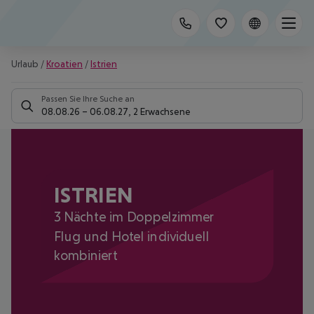
Urlaub
/
Kroatien
/
Istrien
Passen Sie Ihre Suche an
08.08.26
–
06.08.27
,
2 Erwachsene
ISTRIEN
3 Nächte im Doppelzimmer
Flug und Hotel individuell
kombiniert