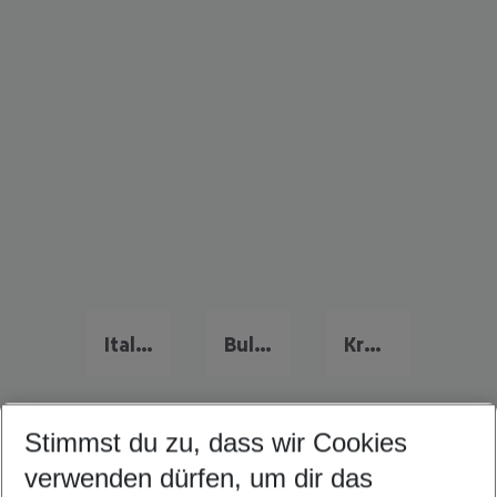
Italien Urlaub
Bulgarien Urlaub
Kreta Urlaub
Stimmst du zu, dass wir Cookies
Quicklinks
verwenden dürfen, um dir das