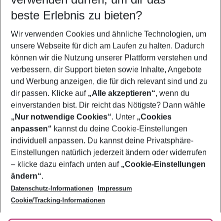
beste Erlebnis zu bieten?
Pauschalreisen Lambi
Wir verwenden Cookies und ähnliche Technologien, um
Flug & Hotel Lambi
unsere Webseite für dich am Laufen zu halten. Dadurch
Last Minute Lambi
können wir die Nutzung unserer Plattform verstehen und
verbessern, dir Support bieten sowie Inhalte, Angebote
Familienurlaub Lambi
und Werbung anzeigen, die für dich relevant sind und zu
Frübucher Angebote Lambi für 2026
dir passen. Klicke auf
„Alle akzeptieren“
, wenn du
einverstanden bist. Dir reicht das Nötigste? Dann wähle
„Nur notwendige Cookies“
. Unter
„Cookies
anpassen“
kannst du deine Cookie-Einstellungen
Footer
Footer navigation
individuell anpassen. Du kannst deine Privatsphäre-
Über uns
Einstellungen natürlich jederzeit ändern oder widerrufen
AGB
– klicke dazu einfach unten auf
„Cookie-Einstellungen
Service & Hilfe
Bestpreisgarantie
ändern“
.
Datenschutz-Informationen
Impressum
Agenturbetreuung
Cookie-Einstellungen ändern
Folge uns
Barrierefreies Reisen
Cookie/Tracking-Informationen
Cookie-Richtlinie
Check-in
Datenschutz