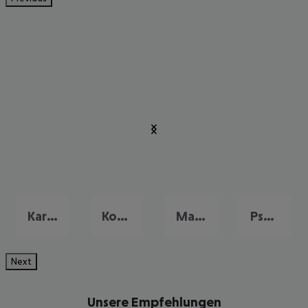
Kardamena
Kos Stadt
Mastichari
Psalidi
Next
Unsere Empfehlungen