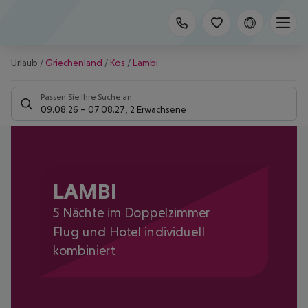
Urlaub
/
Griechenland
/
Kos
/
Lambi
Passen Sie Ihre Suche an
09.08.26
–
07.08.27
,
2 Erwachsene
LAMBI
5 Nächte im Doppelzimmer
Flug und Hotel individuell
kombiniert