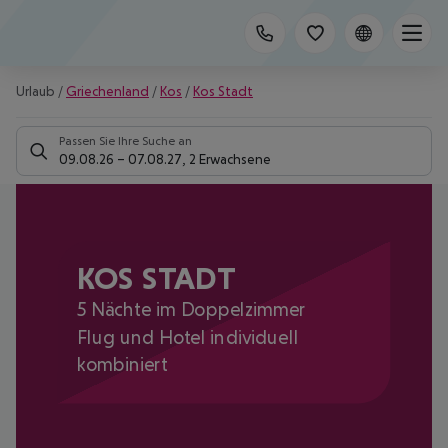
Urlaub
/
Griechenland
/
Kos
/
Kos Stadt
Passen Sie Ihre Suche an
09.08.26
–
07.08.27
,
2 Erwachsene
KOS STADT
5 Nächte im Doppelzimmer
Flug und Hotel individuell
kombiniert