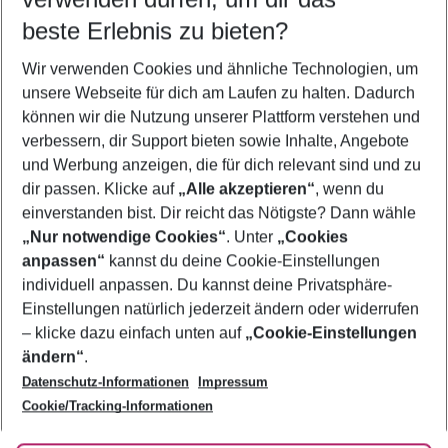
beste Erlebnis zu bieten?
Frübucher Angebote Kos Stadt für 2026
Wir verwenden Cookies und ähnliche Technologien, um
Familienurlaub Kos Stadt
unsere Webseite für dich am Laufen zu halten. Dadurch
Flug & Hotel Kos Stadt
können wir die Nutzung unserer Plattform verstehen und
verbessern, dir Support bieten sowie Inhalte, Angebote
Last Minute Kos Stadt
und Werbung anzeigen, die für dich relevant sind und zu
Pauschalreisen Kos Stadt
dir passen. Klicke auf
„Alle akzeptieren“
, wenn du
einverstanden bist. Dir reicht das Nötigste? Dann wähle
„Nur notwendige Cookies“
. Unter
„Cookies
anpassen“
kannst du deine Cookie-Einstellungen
Footer
Footer navigation
individuell anpassen. Du kannst deine Privatsphäre-
Über uns
Einstellungen natürlich jederzeit ändern oder widerrufen
AGB
– klicke dazu einfach unten auf
„Cookie-Einstellungen
Service & Hilfe
Bestpreisgarantie
ändern“
.
Datenschutz-Informationen
Impressum
Agenturbetreuung
Cookie-Einstellungen ändern
Folge uns
Barrierefreies Reisen
Cookie/Tracking-Informationen
Cookie-Richtlinie
Check-in
Datenschutz