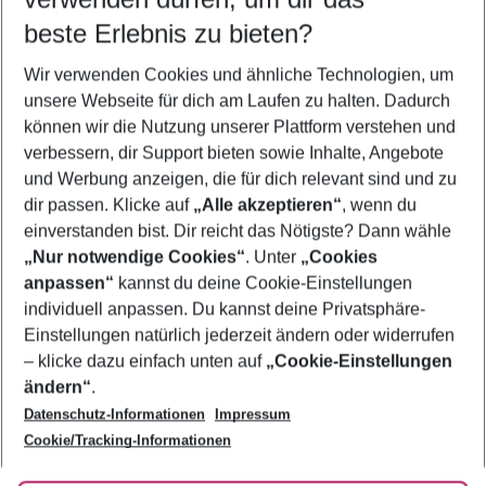
beste Erlebnis zu bieten?
Frübucher Angebote Tigaki für 2026
Wir verwenden Cookies und ähnliche Technologien, um
Familienurlaub Tigaki
unsere Webseite für dich am Laufen zu halten. Dadurch
Flug & Hotel Tigaki
können wir die Nutzung unserer Plattform verstehen und
verbessern, dir Support bieten sowie Inhalte, Angebote
Last Minute Tigaki
und Werbung anzeigen, die für dich relevant sind und zu
Pauschalreisen Tigaki
dir passen. Klicke auf
„Alle akzeptieren“
, wenn du
einverstanden bist. Dir reicht das Nötigste? Dann wähle
„Nur notwendige Cookies“
. Unter
„Cookies
anpassen“
kannst du deine Cookie-Einstellungen
Footer
Footer navigation
individuell anpassen. Du kannst deine Privatsphäre-
Über uns
Einstellungen natürlich jederzeit ändern oder widerrufen
AGB
– klicke dazu einfach unten auf
„Cookie-Einstellungen
Service & Hilfe
Bestpreisgarantie
ändern“
.
Datenschutz-Informationen
Impressum
Agenturbetreuung
Cookie-Einstellungen ändern
Folge uns
Barrierefreies Reisen
Cookie/Tracking-Informationen
Cookie-Richtlinie
Check-in
Datenschutz