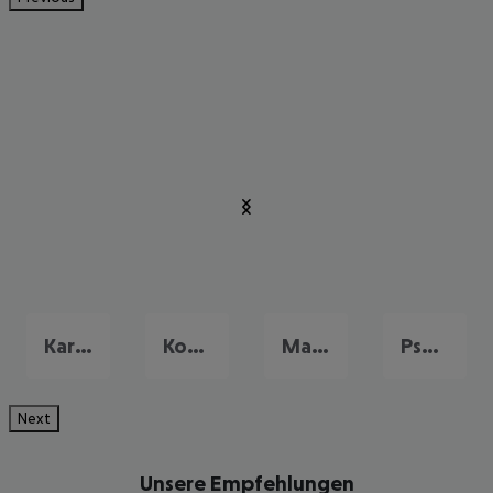
Kardamena
Kos Stadt
Mastichari
Psalidi
Next
Unsere Empfehlungen