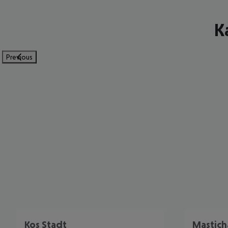
K
Previous
Kos Stadt
Mastich