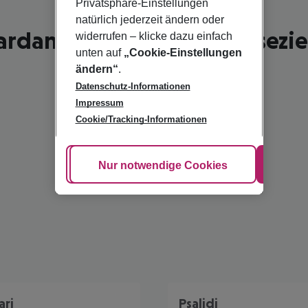
Privatsphäre-Einstellungen
natürlich jederzeit ändern oder
ardamena - schönste Reisezie
widerrufen – klicke dazu einfach
unten auf
„Cookie-Einstellungen
ändern“
.
Datenschutz-Informationen
Impressum
Cookie/Tracking-Informationen
Cookie anpassen
Nur notwendige Cookies
Alle
ari
Psalidi