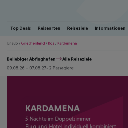
Top Deals
Reisearten
Reiseziele
Informationen
Urlaub
/
Griechenland
/
Kos
/
Kardamena
Beliebiger Abflughafen
Alle Reiseziele
09.08.26
–
07.08.27
2 Passagiere
KARDAMENA
5 Nächte im Doppelzimmer
Flug und Hotel individuell kombiniert