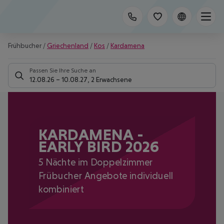
Frühbucher
/
Griechenland
/
Kos
/
Kardamena
Passen Sie Ihre Suche an
12.08.26
–
10.08.27
,
2 Erwachsene
KARDAMENA -
EARLY BIRD 2026
5 Nächte im Doppelzimmer
Frübucher Angebote individuell
kombiniert