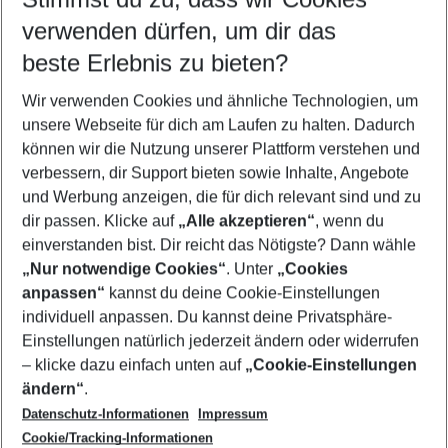
Quicklinks
verwenden dürfen, um dir das
beste Erlebnis zu bieten?
Familienurlaub Kardamena
Wir verwenden Cookies und ähnliche Technologien, um
Last Minute Kardamena
unsere Webseite für dich am Laufen zu halten. Dadurch
Pauschalreisen Kardamena
können wir die Nutzung unserer Plattform verstehen und
verbessern, dir Support bieten sowie Inhalte, Angebote
Flug & Hotel Kardamena
und Werbung anzeigen, die für dich relevant sind und zu
Urlaub Kardamena
dir passen. Klicke auf
„Alle akzeptieren“
, wenn du
einverstanden bist. Dir reicht das Nötigste? Dann wähle
„Nur notwendige Cookies“
. Unter
„Cookies
anpassen“
kannst du deine Cookie-Einstellungen
Footer
Footer navigation
individuell anpassen. Du kannst deine Privatsphäre-
Über uns
Einstellungen natürlich jederzeit ändern oder widerrufen
AGB
– klicke dazu einfach unten auf
„Cookie-Einstellungen
Service & Hilfe
Bestpreisgarantie
ändern“
.
Datenschutz-Informationen
Impressum
Agenturbetreuung
Cookie-Einstellungen ändern
Folge uns
Barrierefreies Reisen
Cookie/Tracking-Informationen
Cookie-Richtlinie