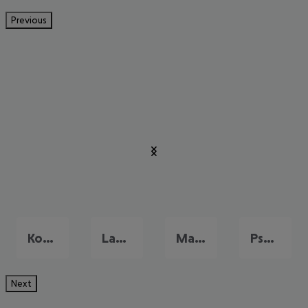
Previous
Kos Stadt
Lambi
Mastichari
Psalidi
Next