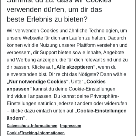
Quicklinks
verwenden dürfen, um dir das
beste Erlebnis zu bieten?
Last Minute Mamari
Wir verwenden Cookies und ähnliche Technologien, um
Urlaub Mamari
unsere Webseite für dich am Laufen zu halten. Dadurch
Flug & Hotel Mamari
können wir die Nutzung unserer Plattform verstehen und
verbessern, dir Support bieten sowie Inhalte, Angebote
Pauschalreisen Mamari
und Werbung anzeigen, die für dich relevant sind und zu
Familienurlaub Mamari
dir passen. Klicke auf
„Alle akzeptieren“
, wenn du
einverstanden bist. Dir reicht das Nötigste? Dann wähle
„Nur notwendige Cookies“
. Unter
„Cookies
anpassen“
kannst du deine Cookie-Einstellungen
Footer
Footer navigation
individuell anpassen. Du kannst deine Privatsphäre-
Über uns
Einstellungen natürlich jederzeit ändern oder widerrufen
AGB
– klicke dazu einfach unten auf
„Cookie-Einstellungen
Service & Hilfe
Bestpreisgarantie
ändern“
.
Datenschutz-Informationen
Impressum
Agenturbetreuung
Cookie-Einstellungen ändern
Folge uns
Barrierefreies Reisen
Cookie/Tracking-Informationen
Cookie-Richtlinie