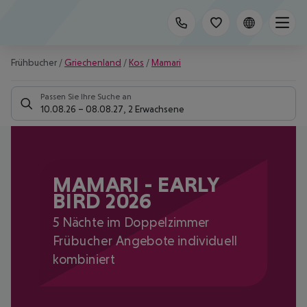
Frühbucher
/
Griechenland
/
Kos
/
Mamari
Passen Sie Ihre Suche an
10.08.26
–
08.08.27
,
2 Erwachsene
MAMARI - EARLY
BIRD 2026
5 Nächte im Doppelzimmer
Frübucher Angebote individuell
kombiniert