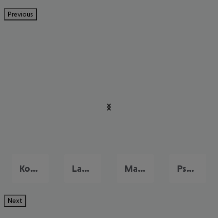
Previous
Kos Stadt
Lambi
Mastichari
Psalidi
Next