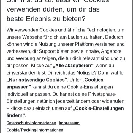
Quicklinks
verwenden dürfen, um dir das
beste Erlebnis zu bieten?
Familienurlaub Psalidi
Wir verwenden Cookies und ähnliche Technologien, um
Urlaub Psalidi
unsere Webseite für dich am Laufen zu halten. Dadurch
Flug & Hotel Psalidi
können wir die Nutzung unserer Plattform verstehen und
verbessern, dir Support bieten sowie Inhalte, Angebote
Last Minute Psalidi
und Werbung anzeigen, die für dich relevant sind und zu
Pauschalreisen Psalidi
dir passen. Klicke auf
„Alle akzeptieren“
, wenn du
einverstanden bist. Dir reicht das Nötigste? Dann wähle
„Nur notwendige Cookies“
. Unter
„Cookies
anpassen“
kannst du deine Cookie-Einstellungen
Footer
Footer navigation
individuell anpassen. Du kannst deine Privatsphäre-
Über uns
Einstellungen natürlich jederzeit ändern oder widerrufen
AGB
– klicke dazu einfach unten auf
„Cookie-Einstellungen
Service & Hilfe
Bestpreisgarantie
ändern“
.
Datenschutz-Informationen
Impressum
Agenturbetreuung
Cookie-Einstellungen ändern
Folge uns
Barrierefreies Reisen
Cookie/Tracking-Informationen
Cookie-Richtlinie