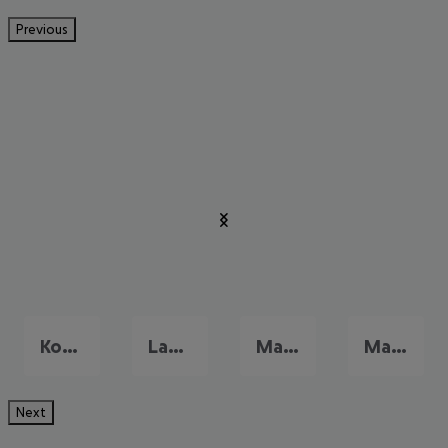
Previous
Kos Stadt
Lambi
Mastichari
Mamari
Next