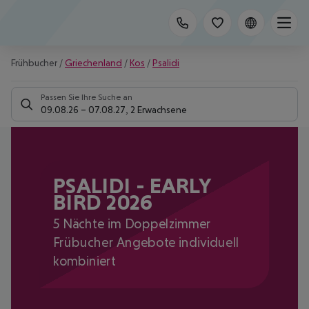
Frühbucher
/
Griechenland
/
Kos
/
Psalidi
Passen Sie Ihre Suche an
09.08.26
–
07.08.27
,
2 Erwachsene
PSALIDI - EARLY
BIRD 2026
5 Nächte im Doppelzimmer
Frübucher Angebote individuell
kombiniert