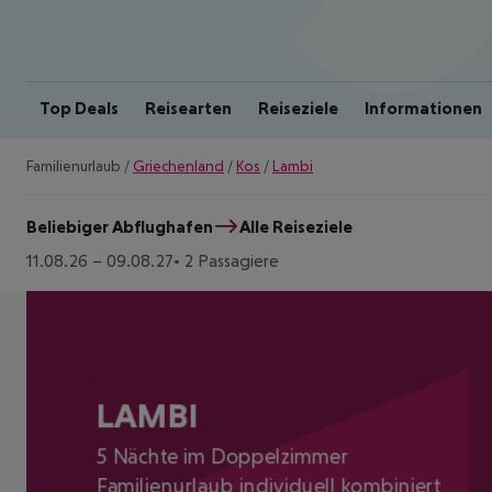
Top Deals
Reisearten
Reiseziele
Informationen
Familienurlaub
/
Griechenland
/
Kos
/
Lambi
Beliebiger Abflughafen
Alle Reiseziele
11.08.26
–
09.08.27
2 Passagiere
LAMBI
5 Nächte im Doppelzimmer
Familienurlaub individuell kombiniert