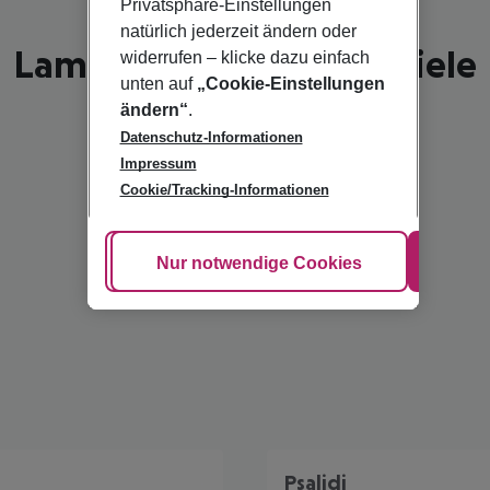
Privatsphäre-Einstellungen
natürlich jederzeit ändern oder
Lambi - schönste Reiseziele
widerrufen – klicke dazu einfach
unten auf
„Cookie-Einstellungen
ändern“
.
Datenschutz-Informationen
Impressum
Cookie/Tracking-Informationen
Cookie anpassen
Nur notwendige Cookies
Alle
Psalidi