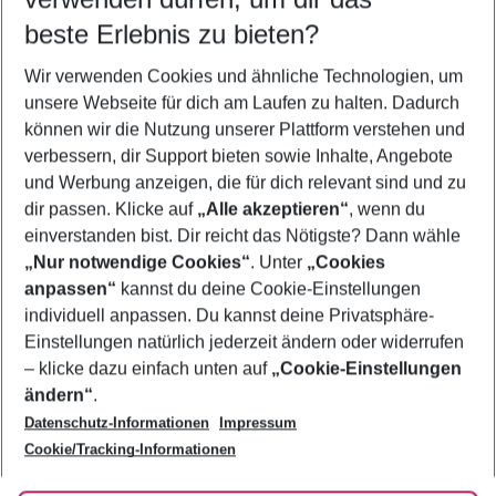
beste Erlebnis zu bieten?
Last Minute Mastichari
Wir verwenden Cookies und ähnliche Technologien, um
Urlaub Mastichari
unsere Webseite für dich am Laufen zu halten. Dadurch
Flug & Hotel Mastichari
können wir die Nutzung unserer Plattform verstehen und
verbessern, dir Support bieten sowie Inhalte, Angebote
Frübucher Angebote Mastichari für 2026
und Werbung anzeigen, die für dich relevant sind und zu
Pauschalreisen Mastichari
dir passen. Klicke auf
„Alle akzeptieren“
, wenn du
einverstanden bist. Dir reicht das Nötigste? Dann wähle
„Nur notwendige Cookies“
. Unter
„Cookies
anpassen“
kannst du deine Cookie-Einstellungen
Footer
Footer navigation
individuell anpassen. Du kannst deine Privatsphäre-
Über uns
Einstellungen natürlich jederzeit ändern oder widerrufen
AGB
– klicke dazu einfach unten auf
„Cookie-Einstellungen
Service & Hilfe
Bestpreisgarantie
ändern“
.
Datenschutz-Informationen
Impressum
Agenturbetreuung
Cookie-Einstellungen ändern
Folge uns
Barrierefreies Reisen
Cookie/Tracking-Informationen
Cookie-Richtlinie
Check-in
Datenschutz