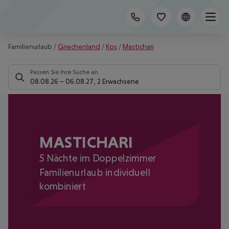
Familienurlaub
/
Griechenland
/
Kos
/
Mastichari
Passen Sie Ihre Suche an
08.08.26
–
06.08.27
,
2 Erwachsene
MASTICHARI
5 Nächte im Doppelzimmer
Familienurlaub individuell
kombiniert