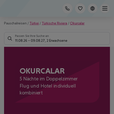
Pauschalreisen
/
Türkei
/
Türkische Riviera
/
Okurcalar
Passen Sie Ihre Suche an
11.08.26
–
09.08.27
,
2 Erwachsene
OKURCALAR
5 Nächte im Doppelzimmer
Flug und Hotel individuell
kombiniert