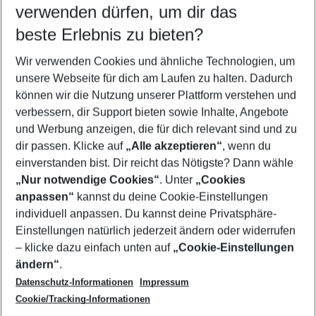
verwenden dürfen, um dir das
beste Erlebnis zu bieten?
Flug & Hotel Okurcalar
Wir verwenden Cookies und ähnliche Technologien, um
Urlaub Okurcalar
unsere Webseite für dich am Laufen zu halten. Dadurch
Familienurlaub Okurcalar
können wir die Nutzung unserer Plattform verstehen und
verbessern, dir Support bieten sowie Inhalte, Angebote
Frübucher Angebote Okurcalar für 2026
und Werbung anzeigen, die für dich relevant sind und zu
Last Minute Okurcalar
dir passen. Klicke auf
„Alle akzeptieren“
, wenn du
einverstanden bist. Dir reicht das Nötigste? Dann wähle
„Nur notwendige Cookies“
. Unter
„Cookies
anpassen“
kannst du deine Cookie-Einstellungen
Footer
Footer navigation
individuell anpassen. Du kannst deine Privatsphäre-
Über uns
Einstellungen natürlich jederzeit ändern oder widerrufen
AGB
– klicke dazu einfach unten auf
„Cookie-Einstellungen
Service & Hilfe
Bestpreisgarantie
ändern“
.
Datenschutz-Informationen
Impressum
Agenturbetreuung
Cookie-Einstellungen ändern
Folge uns
Barrierefreies Reisen
Cookie/Tracking-Informationen
Cookie-Richtlinie
Check-in