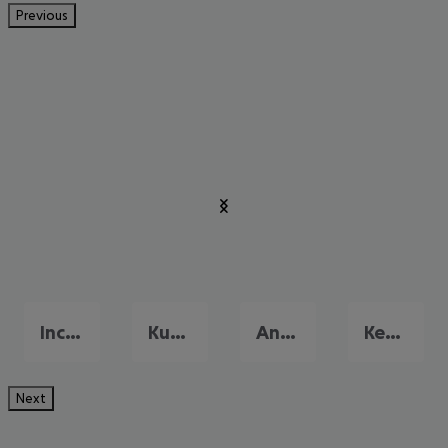
Previous
Incekum
Kundu
Antalya
Kemer
Next