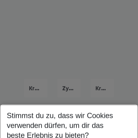
Kreta Urlaub
Zypern Urlaub
Kroatien Urlaub
Stimmst du zu, dass wir Cookies
Quicklinks
verwenden dürfen, um dir das
beste Erlebnis zu bieten?
Last Minute Bogazkent