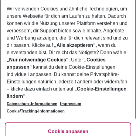
Wir verwenden Cookies und ähnliche Technologien, um
Familienurlaub Bogazkent
unsere Webseite für dich am Laufen zu halten. Dadurch
Flug & Hotel Bogazkent
können wir die Nutzung unserer Plattform verstehen und
verbessern, dir Support bieten sowie Inhalte, Angebote
Frübucher Angebote Bogazkent für 2026
und Werbung anzeigen, die für dich relevant sind und zu
Urlaub Bogazkent
dir passen. Klicke auf
„Alle akzeptieren“
, wenn du
einverstanden bist. Dir reicht das Nötigste? Dann wähle
„Nur notwendige Cookies“
. Unter
„Cookies
anpassen“
kannst du deine Cookie-Einstellungen
Footer
Footer navigation
individuell anpassen. Du kannst deine Privatsphäre-
Über uns
Einstellungen natürlich jederzeit ändern oder widerrufen
AGB
– klicke dazu einfach unten auf
„Cookie-Einstellungen
Service & Hilfe
Bestpreisgarantie
ändern“
.
Datenschutz-Informationen
Impressum
Agenturbetreuung
Cookie-Einstellungen ändern
Folge uns
Barrierefreies Reisen
Cookie/Tracking-Informationen
Cookie-Richtlinie
Check-in
Datenschutz
FAQ
Fakten
Cookie anpassen
HanseMerkur Reiseversicherung
Flexibel buchen