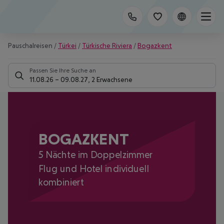
Pauschalreisen
/
Türkei
/
Türkische Riviera
/
Bogazkent
Passen Sie Ihre Suche an
11.08.26
–
09.08.27
,
2 Erwachsene
BOGAZKENT
5 Nächte im Doppelzimmer
Flug und Hotel individuell
kombiniert