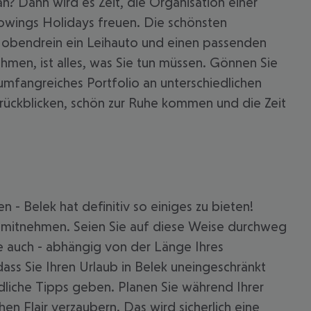
? Dann wird es Zeit, die Organisation einer
rowings Holidays freuen. Die schönsten
Sie obendrein ein Leihauto und einen passenden
hmen, ist alles, was Sie tun müssen. Gönnen Sie
 umfangreiches Portfolio an unterschiedlichen
urückblicken, schön zur Ruhe kommen und die Zeit
- Belek hat definitiv so einiges zu bieten!
 mitnehmen. Seien Sie auf diese Weise durchweg
 akzeptieren
 auch - abhängig von der Länge Ihres
ass Sie Ihren Urlaub in Belek uneingeschränkt
liche Tipps geben. Planen Sie während Ihrer
hen Flair verzaubern. Das wird sicherlich eine