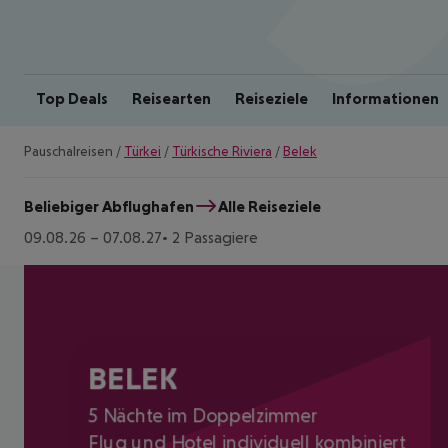
Top Deals
Reisearten
Reiseziele
Informationen
Pauschalreisen
/
Türkei
/
Türkische Riviera
/
Belek
Beliebiger Abflughafen
Alle Reiseziele
09.08.26
–
07.08.27
2 Passagiere
BELEK
5 Nächte im Doppelzimmer
Flug und Hotel individuell kombiniert