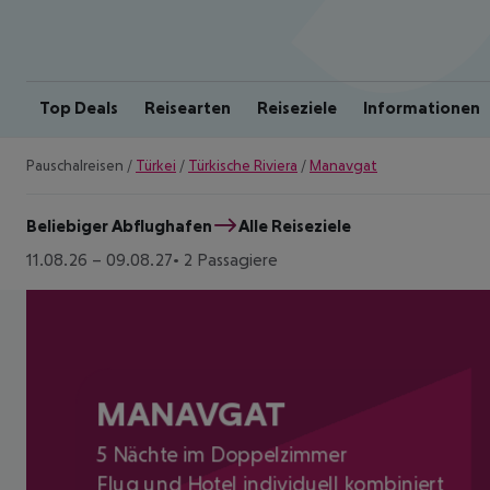
Top Deals
Reisearten
Reiseziele
Informationen
Pauschalreisen
/
Türkei
/
Türkische Riviera
/
Manavgat
Beliebiger Abflughafen
Alle Reiseziele
11.08.26
–
09.08.27
2 Passagiere
MANAVGAT
5 Nächte im Doppelzimmer
Flug und Hotel individuell kombiniert