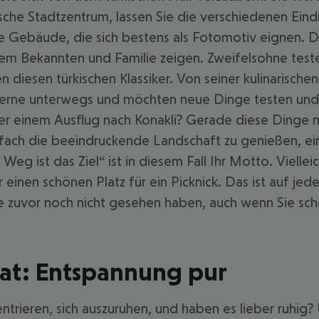
che Stadtzentrum, lassen Sie die verschiedenen Eindr
e Gebäude, die sich bestens als Fotomotiv eignen. Da
m Bekannten und Familie zeigen. Zweifelsohne teste
nen diesen türkischen Klassiker. Von seiner kulinarisc
gerne unterwegs und möchten neue Dinge testen und 
er einem Ausflug nach Konakli? Gerade diese Dinge
infach die beeindruckende Landschaft zu genießen, e
g ist das Ziel“ ist in diesem Fall Ihr Motto. Vielle
nen schönen Platz für ein Picknick. Das ist auf jede
e zuvor noch nicht gesehen haben, auch wenn Sie scho
at: Entspannung pur
ntrieren, sich auszuruhen, und haben es lieber ruhig