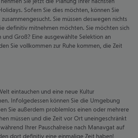
nehmen Sie jetzt die Planung Ihrer nächsten
olidays. Sofern Sie dies möchten, können Sie
at zusammengesucht. Sie müssen deswegen nichts
Sie definitiv mitnehmen möchten. Sie möchten sich
n und Groß? Eine ausgewählte Selektion an
erden Sie vollkommen zur Ruhe kommen, die Zeit
Welt eintauchen und eine neue Kultur
leihen. Infolgedessen können Sie die Umgebung
önnen Sie außerdem problemlos einen oder mehrere
 akzeptieren
hen müssen und die Zeit vor Ort uneingeschränkt
 während Ihrer Pauschalreise nach Manavgat auf
den dort definitiv eine einmalige Zeit haben!