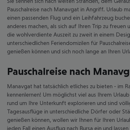
Sie sehnen sich nach weiten Stränden, dem Geräus
Pauschalreise nach Manavgat in Angriff. Urlaub 
einen passenden Flug und ein Leihfahrzeug buch
anderes machen, als sich auf Ihren Trip zu freue
die wohlverdiente Auszeit zu zweit in einem Des
unterschiedlichen Feriendomizilen für Pauschalre
genießen können und sich noch lange an Ihren Url
Pauschalreise nach Manavga
Manavgat hat tatsächlich etliches zu bieten - im 
kennenlernen! Um möglichst viel aus Ihrem Urlaub
rund um Ihre Unterkunft explorieren und sind vö
Tagesausflüge in unterschiedliche Dörfer oder S
genießen können, wollen wir Ihnen für Ihren Url
jeden Fall einen Ausflug nach Bursa ein und lassen