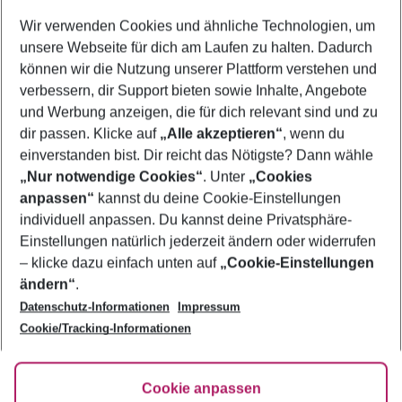
Wir verwenden Cookies und ähnliche Technologien, um
Last Minute Colakli
unsere Webseite für dich am Laufen zu halten. Dadurch
Urlaub Colakli
können wir die Nutzung unserer Plattform verstehen und
verbessern, dir Support bieten sowie Inhalte, Angebote
Frübucher Angebote Colakli für 2026
und Werbung anzeigen, die für dich relevant sind und zu
Flug & Hotel Colakli
dir passen. Klicke auf
„Alle akzeptieren“
, wenn du
einverstanden bist. Dir reicht das Nötigste? Dann wähle
„Nur notwendige Cookies“
. Unter
„Cookies
anpassen“
kannst du deine Cookie-Einstellungen
Footer
Footer navigation
individuell anpassen. Du kannst deine Privatsphäre-
Über uns
Einstellungen natürlich jederzeit ändern oder widerrufen
AGB
– klicke dazu einfach unten auf
„Cookie-Einstellungen
Service & Hilfe
Bestpreisgarantie
ändern“
.
Datenschutz-Informationen
Impressum
Agenturbetreuung
Cookie-Einstellungen ändern
Folge uns
Barrierefreies Reisen
Cookie/Tracking-Informationen
Cookie-Richtlinie
Check-in
Datenschutz
FAQ
Fakten
Cookie anpassen
HanseMerkur Reiseversicherung
Flexibel buchen