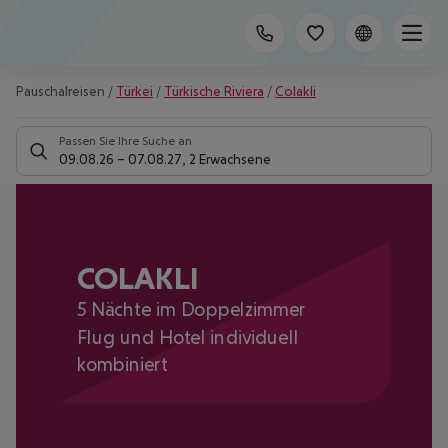
Pauschalreisen
/
Türkei
/
Türkische Riviera
/
Colakli
Passen Sie Ihre Suche an
09.08.26
–
07.08.27
,
2 Erwachsene
COLAKLI
5 Nächte im Doppelzimmer
Flug und Hotel individuell
kombiniert