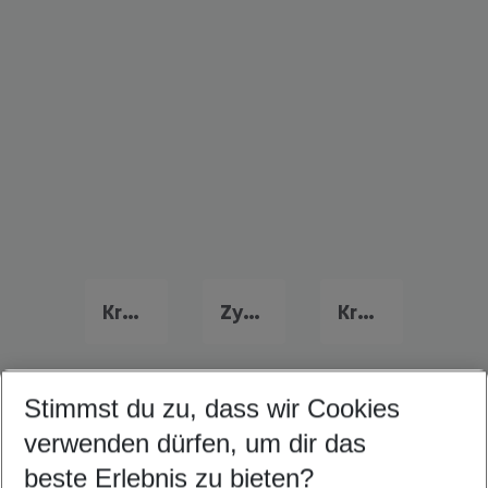
Kreta Urlaub
Zypern Urlaub
Kroatien Urlaub
Stimmst du zu, dass wir Cookies
Quicklinks
verwenden dürfen, um dir das
beste Erlebnis zu bieten?
Familienurlaub Colakli