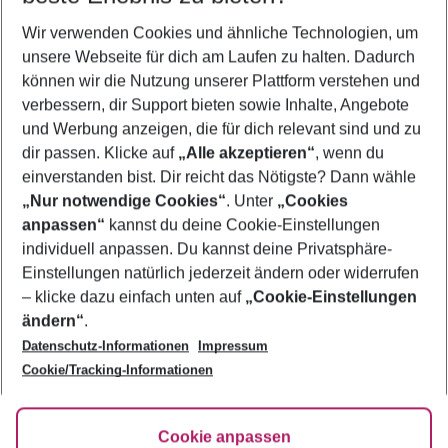
Wir verwenden Cookies und ähnliche Technologien, um
Urlaub Portimão
unsere Webseite für dich am Laufen zu halten. Dadurch
Frübucher Angebote Portimão für 2026
können wir die Nutzung unserer Plattform verstehen und
verbessern, dir Support bieten sowie Inhalte, Angebote
Flug & Hotel Portimão
und Werbung anzeigen, die für dich relevant sind und zu
Last Minute Portimão
dir passen. Klicke auf
„Alle akzeptieren“
, wenn du
einverstanden bist. Dir reicht das Nötigste? Dann wähle
„Nur notwendige Cookies“
. Unter
„Cookies
anpassen“
kannst du deine Cookie-Einstellungen
Footer
Footer navigation
individuell anpassen. Du kannst deine Privatsphäre-
Über uns
Einstellungen natürlich jederzeit ändern oder widerrufen
AGB
– klicke dazu einfach unten auf
„Cookie-Einstellungen
Service & Hilfe
Bestpreisgarantie
ändern“
.
Datenschutz-Informationen
Impressum
Agenturbetreuung
Cookie-Einstellungen ändern
Folge uns
Barrierefreies Reisen
Cookie/Tracking-Informationen
Cookie-Richtlinie
Check-in
Datenschutz
FAQ
Fakten
Cookie anpassen
HanseMerkur Reiseversicherung
Flexibel buchen