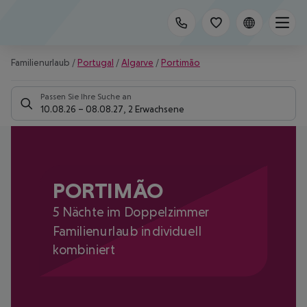
Familienurlaub
/
Portugal
/
Algarve
/
Portimão
Passen Sie Ihre Suche an
10.08.26
–
08.08.27
,
2 Erwachsene
PORTIMÃO
5 Nächte im Doppelzimmer
Familienurlaub individuell
kombiniert