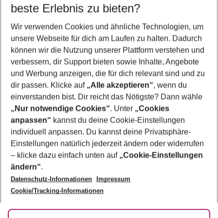
beste Erlebnis zu bieten?
Frübucher Angebote Portugal für 2026
Wir verwenden Cookies und ähnliche Technologien, um
Last Minute Portugal
unsere Webseite für dich am Laufen zu halten. Dadurch
Urlaub Portugal
können wir die Nutzung unserer Plattform verstehen und
verbessern, dir Support bieten sowie Inhalte, Angebote
Pauschalreisen Portugal
und Werbung anzeigen, die für dich relevant sind und zu
Städtereisen Portugal
dir passen. Klicke auf
„Alle akzeptieren“
, wenn du
einverstanden bist. Dir reicht das Nötigste? Dann wähle
„Nur notwendige Cookies“
. Unter
„Cookies
anpassen“
kannst du deine Cookie-Einstellungen
Footer
Footer navigation
individuell anpassen. Du kannst deine Privatsphäre-
Über uns
Einstellungen natürlich jederzeit ändern oder widerrufen
AGB
– klicke dazu einfach unten auf
„Cookie-Einstellungen
Service & Hilfe
Bestpreisgarantie
ändern“
.
Datenschutz-Informationen
Impressum
Agenturbetreuung
Cookie-Einstellungen ändern
Folge uns
Barrierefreies Reisen
Cookie/Tracking-Informationen
Cookie-Richtlinie
Check-in
Datenschutz
FAQ
Fakten