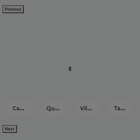
Previous
Carvoeiro
Quarteira
Vilamoura
Tavira
Next