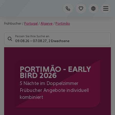
Frühbucher
/
Portugal
/
Algarve
/
Portimão
Passen Sie Ihre Suche an
09.08.26
–
07.08.27
,
2 Erwachsene
PORTIMÃO - EARLY
BIRD 2026
5 Nächte im Doppelzimmer
Frübucher Angebote individuell
kombiniert