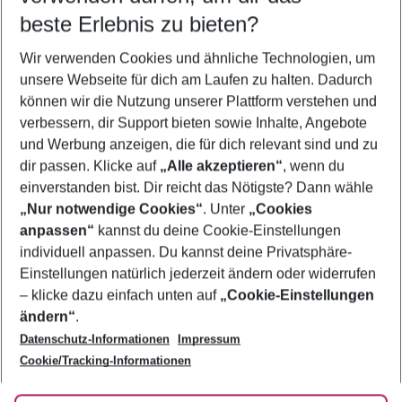
Quicklinks
beste Erlebnis zu bieten?
Wir verwenden Cookies und ähnliche Technologien, um
Urlaub Portimão
unsere Webseite für dich am Laufen zu halten. Dadurch
Familienurlaub Portimão
können wir die Nutzung unserer Plattform verstehen und
verbessern, dir Support bieten sowie Inhalte, Angebote
Flug & Hotel Portimão
und Werbung anzeigen, die für dich relevant sind und zu
Last Minute Portimão
dir passen. Klicke auf
„Alle akzeptieren“
, wenn du
einverstanden bist. Dir reicht das Nötigste? Dann wähle
„Nur notwendige Cookies“
. Unter
„Cookies
anpassen“
kannst du deine Cookie-Einstellungen
Footer
Footer navigation
individuell anpassen. Du kannst deine Privatsphäre-
Über uns
Einstellungen natürlich jederzeit ändern oder widerrufen
AGB
– klicke dazu einfach unten auf
„Cookie-Einstellungen
Service & Hilfe
Bestpreisgarantie
ändern“
.
Datenschutz-Informationen
Impressum
Agenturbetreuung
Cookie-Einstellungen ändern
Folge uns
Barrierefreies Reisen
Cookie/Tracking-Informationen
Cookie-Richtlinie
Check-in
Datenschutz