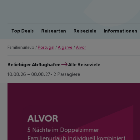
Top Deals
Reisearten
Reiseziele
Informationen
Familienurlaub
/
Portugal
/
Algarve
/
Alvor
Beliebiger Abflughafen
Alle Reiseziele
10.08.26
–
08.08.27
2 Passagiere
ALVOR
5 Nächte im Doppelzimmer
Familienurlaub individuell kombiniert