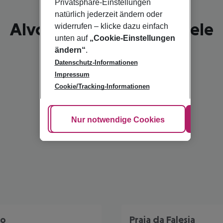
Privatsphäre-Einstellungen
natürlich jederzeit ändern oder
Alvor - schönste Reiseziele
widerrufen – klicke dazu einfach
unten auf
„Cookie-Einstellungen
ändern“
.
Datenschutz-Informationen
Impressum
Cookie/Tracking-Informationen
Cookie anpassen
Nur notwendige Cookies
Alle
ão
Praia da Falesia