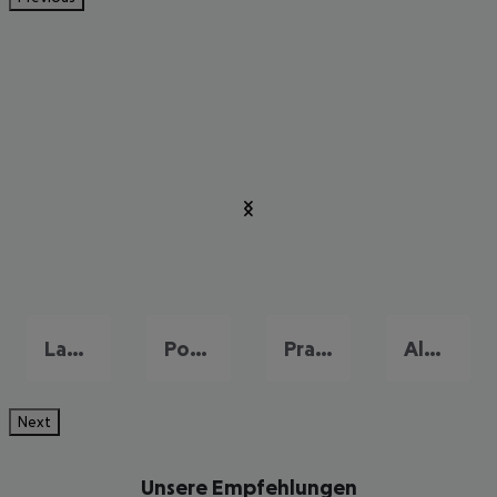
Lagos
Portimão
Praia da Falesia
Albufeira
Next
Unsere Empfehlungen