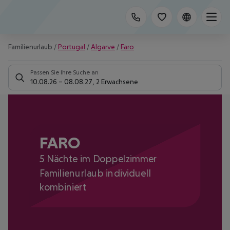
Familienurlaub
/
Portugal
/
Algarve
/
Faro
Passen Sie Ihre Suche an
10.08.26
–
08.08.27
,
2 Erwachsene
FARO
5 Nächte im Doppelzimmer
Familienurlaub individuell
kombiniert