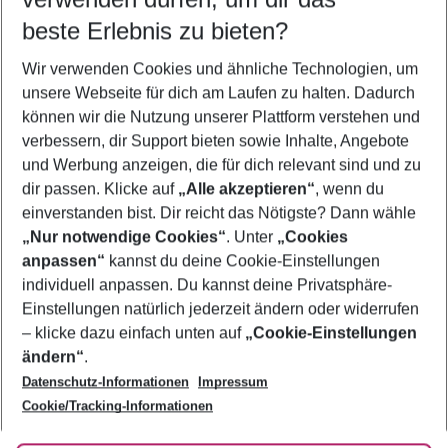
beste Erlebnis zu bieten?
Pauschalreisen Faro
Wir verwenden Cookies und ähnliche Technologien, um
Flug & Hotel Faro
unsere Webseite für dich am Laufen zu halten. Dadurch
Last Minute Faro
können wir die Nutzung unserer Plattform verstehen und
verbessern, dir Support bieten sowie Inhalte, Angebote
Frübucher Angebote Faro für 2026
und Werbung anzeigen, die für dich relevant sind und zu
Urlaub Faro
dir passen. Klicke auf
„Alle akzeptieren“
, wenn du
einverstanden bist. Dir reicht das Nötigste? Dann wähle
„Nur notwendige Cookies“
. Unter
„Cookies
anpassen“
kannst du deine Cookie-Einstellungen
Footer
Footer navigation
individuell anpassen. Du kannst deine Privatsphäre-
Über uns
Einstellungen natürlich jederzeit ändern oder widerrufen
AGB
– klicke dazu einfach unten auf
„Cookie-Einstellungen
Service & Hilfe
Bestpreisgarantie
ändern“
.
Datenschutz-Informationen
Impressum
Agenturbetreuung
Cookie-Einstellungen ändern
Folge uns
Barrierefreies Reisen
Cookie/Tracking-Informationen
Cookie-Richtlinie
Check-in
Datenschutz