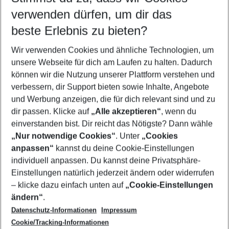
Namibia Urlaub
Mauritius Urlaub
Malediven Urlaub
verwenden dürfen, um dir das
beste Erlebnis zu bieten?
Wir verwenden Cookies und ähnliche Technologien, um
Quicklinks
unsere Webseite für dich am Laufen zu halten. Dadurch
können wir die Nutzung unserer Plattform verstehen und
verbessern, dir Support bieten sowie Inhalte, Angebote
Flug & Hotel Stellenbosch
und Werbung anzeigen, die für dich relevant sind und zu
Pauschalreisen Stellenbosch
dir passen. Klicke auf
„Alle akzeptieren“
, wenn du
einverstanden bist. Dir reicht das Nötigste? Dann wähle
„Nur notwendige Cookies“
. Unter
„Cookies
anpassen“
kannst du deine Cookie-Einstellungen
Footer
Footer navigation
individuell anpassen. Du kannst deine Privatsphäre-
Über uns
Einstellungen natürlich jederzeit ändern oder widerrufen
AGB
– klicke dazu einfach unten auf
„Cookie-Einstellungen
Service & Hilfe
Bestpreisgarantie
ändern“
.
Datenschutz-Informationen
Impressum
Agenturbetreuung
Cookie-Einstellungen ändern
Folge uns
Barrierefreies Reisen
Cookie/Tracking-Informationen
Cookie-Richtlinie