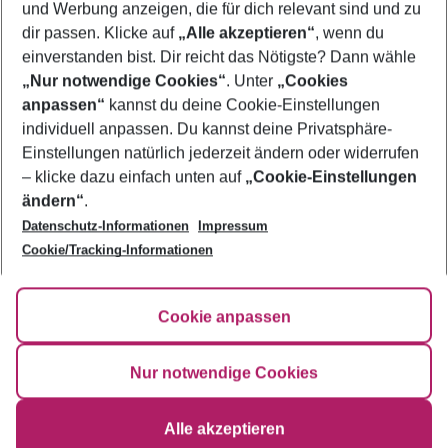
und Werbung anzeigen, die für dich relevant sind und zu
Urlaub Namibia
dir passen. Klicke auf
„Alle akzeptieren“
, wenn du
einverstanden bist. Dir reicht das Nötigste? Dann wähle
„Nur notwendige Cookies“
. Unter
„Cookies
anpassen“
kannst du deine Cookie-Einstellungen
Footer
Footer navigation
individuell anpassen. Du kannst deine Privatsphäre-
Über uns
Einstellungen natürlich jederzeit ändern oder widerrufen
AGB
– klicke dazu einfach unten auf
„Cookie-Einstellungen
Service & Hilfe
Bestpreisgarantie
ändern“
.
Datenschutz-Informationen
Impressum
Agenturbetreuung
Cookie-Einstellungen ändern
Folge uns
Barrierefreies Reisen
Cookie/Tracking-Informationen
Cookie-Richtlinie
Check-in
Datenschutz
FAQ
Fakten
Cookie anpassen
HanseMerkur Reiseversicherung
Flexibel buchen
Hilfe & Kontakt
Impressum
Newsletter
Nur notwendige Cookies
Ergebnisse filtern
Alle akzeptieren
©
2026
Eurowings