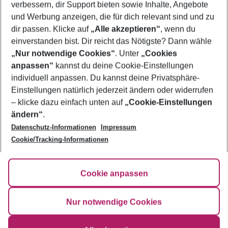
verbessern, dir Support bieten sowie Inhalte, Angebote
Flug & Hotel Namibia
und Werbung anzeigen, die für dich relevant sind und zu
Pauschalreisen Namibia
dir passen. Klicke auf
„Alle akzeptieren“
, wenn du
einverstanden bist. Dir reicht das Nötigste? Dann wähle
„Nur notwendige Cookies“
. Unter
„Cookies
anpassen“
kannst du deine Cookie-Einstellungen
Footer
Footer navigation
individuell anpassen. Du kannst deine Privatsphäre-
Über uns
Einstellungen natürlich jederzeit ändern oder widerrufen
AGB
– klicke dazu einfach unten auf
„Cookie-Einstellungen
Service & Hilfe
Bestpreisgarantie
ändern“
.
Datenschutz-Informationen
Impressum
Agenturbetreuung
Cookie-Einstellungen ändern
Folge uns
Barrierefreies Reisen
Cookie/Tracking-Informationen
Cookie-Richtlinie
Check-in
Datenschutz
FAQ
Fakten
Cookie anpassen
HanseMerkur Reiseversicherung
Flexibel buchen
Hilfe & Kontakt
Impressum
Newsletter
Nur notwendige Cookies