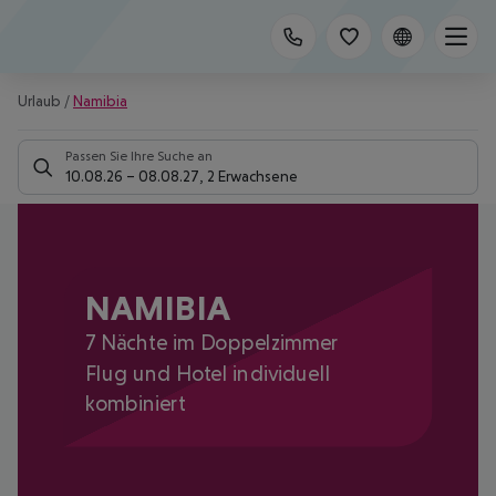
Urlaub
/
Namibia
Passen Sie Ihre Suche an
10.08.26
–
08.08.27
,
2 Erwachsene
NAMIBIA
7 Nächte im Doppelzimmer
Flug und Hotel individuell
kombiniert