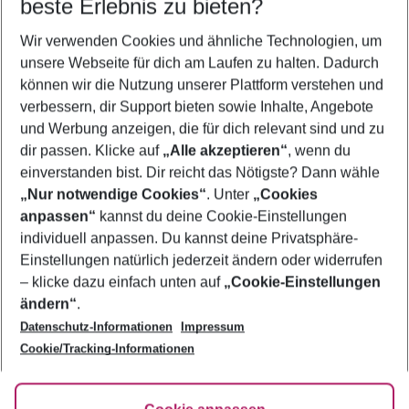
beste Erlebnis zu bieten?
Wir verwenden Cookies und ähnliche Technologien, um
Quicklinks
unsere Webseite für dich am Laufen zu halten. Dadurch
können wir die Nutzung unserer Plattform verstehen und
verbessern, dir Support bieten sowie Inhalte, Angebote
Urlaub Stellenbosch
und Werbung anzeigen, die für dich relevant sind und zu
Flug & Hotel Stellenbosch
dir passen. Klicke auf
„Alle akzeptieren“
, wenn du
einverstanden bist. Dir reicht das Nötigste? Dann wähle
„Nur notwendige Cookies“
. Unter
„Cookies
anpassen“
kannst du deine Cookie-Einstellungen
Footer
Footer navigation
individuell anpassen. Du kannst deine Privatsphäre-
Über uns
Einstellungen natürlich jederzeit ändern oder widerrufen
AGB
– klicke dazu einfach unten auf
„Cookie-Einstellungen
Service & Hilfe
Bestpreisgarantie
ändern“
.
Datenschutz-Informationen
Impressum
Agenturbetreuung
Cookie-Einstellungen ändern
Folge uns
Barrierefreies Reisen
Cookie/Tracking-Informationen
Cookie-Richtlinie
Check-in
Datenschutz
FAQ
Fakten