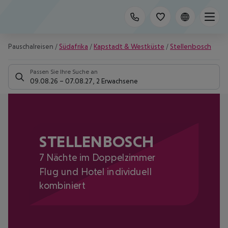
Pauschalreisen
/
Südafrika
/
Kapstadt & Westküste
/
Stellenbosch
Passen Sie Ihre Suche an
09.08.26
–
07.08.27
,
2 Erwachsene
STELLENBOSCH
7 Nächte im Doppelzimmer
Flug und Hotel individuell
kombiniert