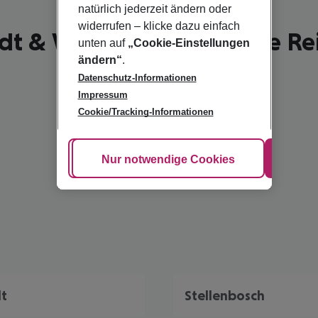
natürlich jederzeit ändern oder
widerrufen – klicke dazu einfach
dt & Westküste - schönste Rei
unten auf
„Cookie-Einstellungen
ändern“
.
Datenschutz-Informationen
Impressum
Cookie/Tracking-Informationen
Cookie anpassen
Nur notwendige Cookies
Alle
t
Stellenbosch