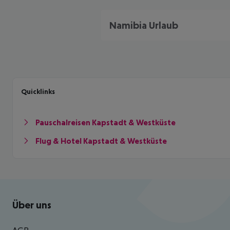
Namibia Urlaub
Quicklinks
Pauschalreisen Kapstadt & Westküste
Flug & Hotel Kapstadt & Westküste
Footer
Footer navigation
Über uns