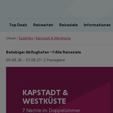
Top Deals
Reisearten
Reiseziele
Informationen
Urlaub
/
Südafrika
/
Kapstadt & Westküste
Beliebiger Abflughafen
Alle Reiseziele
09.08.26
–
07.08.27
2 Passagiere
KAPSTADT &
WESTKÜSTE
7 Nächte im Doppelzimmer