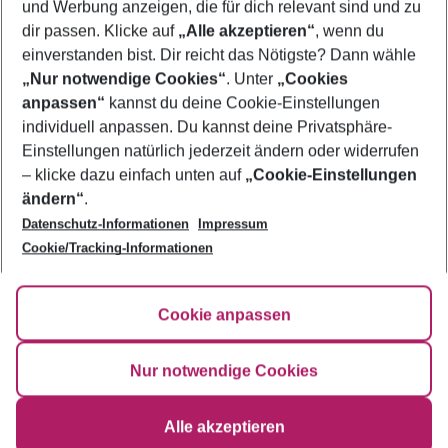
und Werbung anzeigen, die für dich relevant sind und zu
Pauschalreisen Südküste
dir passen. Klicke auf
„Alle akzeptieren“
, wenn du
einverstanden bist. Dir reicht das Nötigste? Dann wähle
„Nur notwendige Cookies“
. Unter
„Cookies
anpassen“
kannst du deine Cookie-Einstellungen
Footer
Footer navigation
individuell anpassen. Du kannst deine Privatsphäre-
Über uns
Einstellungen natürlich jederzeit ändern oder widerrufen
AGB
– klicke dazu einfach unten auf
„Cookie-Einstellungen
Service & Hilfe
Bestpreisgarantie
ändern“
.
Datenschutz-Informationen
Impressum
Agenturbetreuung
Cookie-Einstellungen ändern
Folge uns
Barrierefreies Reisen
Cookie/Tracking-Informationen
Cookie-Richtlinie
Check-in
Datenschutz
FAQ
Fakten
Cookie anpassen
HanseMerkur Reiseversicherung
Flexibel buchen
Hilfe & Kontakt
Impressum
Newsletter
Nur notwendige Cookies
Ergebnisse filtern
Alle akzeptieren
©
2026
Eurowings