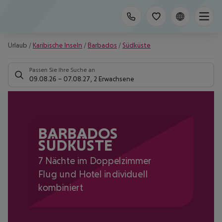
Urlaub
/
Karibische Inseln
/
Barbados
/
Südküste
Passen Sie Ihre Suche an
09.08.26
–
07.08.27
,
2 Erwachsene
BARBADOS
SÜDKÜSTE
7 Nächte im Doppelzimmer
Flug und Hotel individuell
kombiniert