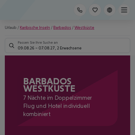
Urlaub
/
Karibische Inseln
/
Barbados
/
Westküste
Passen Sie Ihre Suche an
09.08.26
–
07.08.27
,
2 Erwachsene
BARBADOS
WESTKÜSTE
7 Nächte im Doppelzimmer
Flug und Hotel individuell
kombiniert