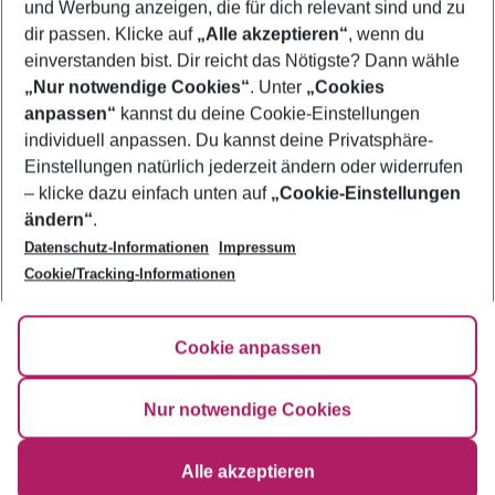
und Werbung anzeigen, die für dich relevant sind und zu
Pauschalreisen Westküste
dir passen. Klicke auf
„Alle akzeptieren“
, wenn du
einverstanden bist. Dir reicht das Nötigste? Dann wähle
„Nur notwendige Cookies“
. Unter
„Cookies
anpassen“
kannst du deine Cookie-Einstellungen
Footer
Footer navigation
individuell anpassen. Du kannst deine Privatsphäre-
Über uns
Einstellungen natürlich jederzeit ändern oder widerrufen
AGB
– klicke dazu einfach unten auf
„Cookie-Einstellungen
Service & Hilfe
Bestpreisgarantie
ändern“
.
Datenschutz-Informationen
Impressum
Agenturbetreuung
Cookie-Einstellungen ändern
Folge uns
Barrierefreies Reisen
Cookie/Tracking-Informationen
Cookie-Richtlinie
Check-in
Datenschutz
FAQ
Fakten
Cookie anpassen
HanseMerkur Reiseversicherung
Flexibel buchen
Hilfe & Kontakt
Impressum
Newsletter
Nur notwendige Cookies
Ergebnisse filtern
Alle akzeptieren
©
2026
Eurowings