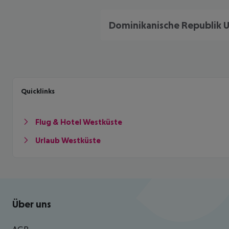
Quicklinks
Flug & Hotel Westküste
Urlaub Westküste
Footer
Footer navigation
Über uns