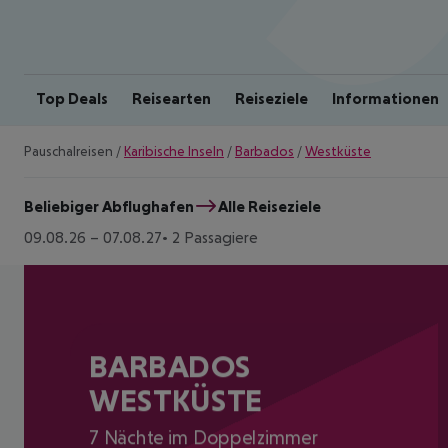
Top Deals
Reisearten
Reiseziele
Informationen
Pauschalreisen
/
Karibische Inseln
/
Barbados
/
Westküste
Beliebiger Abflughafen
Alle Reiseziele
09.08.26
–
07.08.27
2 Passagiere
BARBADOS
WESTKÜSTE
7 Nächte im Doppelzimmer