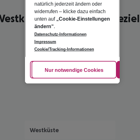
natürlich jederzeit ändern oder
widerrufen – klicke dazu einfach
estküste - schönste Reisezie
unten auf
„Cookie-Einstellungen
ändern“
.
Datenschutz-Informationen
Impressum
Cookie/Tracking-Informationen
Cookie anpassen
Nur notwendige Cookies
Alle
Westküste