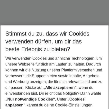
Stimmst du zu, dass wir Cookies
Dominikanische Republik Urlaub
Kuba Urlaub
Mexiko Urlaub
verwenden dürfen, um dir das
beste Erlebnis zu bieten?
Wir verwenden Cookies und ähnliche Technologien, um
Quicklinks
unsere Webseite für dich am Laufen zu halten. Dadurch
können wir die Nutzung unserer Plattform verstehen und
verbessern, dir Support bieten sowie Inhalte, Angebote
Flug & Hotel Barbados
und Werbung anzeigen, die für dich relevant sind und zu
Pauschalreisen Barbados
dir passen. Klicke auf
„Alle akzeptieren“
, wenn du
einverstanden bist. Dir reicht das Nötigste? Dann wähle
„Nur notwendige Cookies“
. Unter
„Cookies
anpassen“
kannst du deine Cookie-Einstellungen
Footer