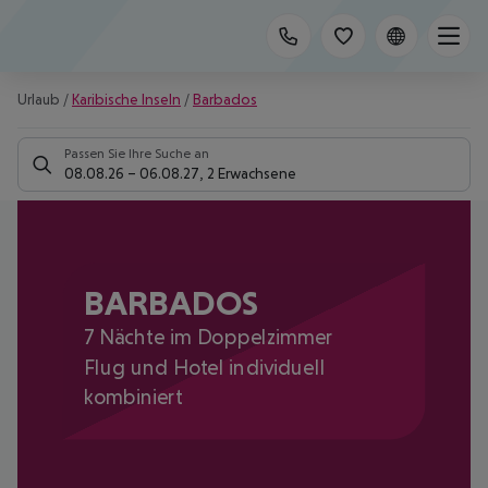
Urlaub
/
Karibische Inseln
/
Barbados
Passen Sie Ihre Suche an
08.08.26
–
06.08.27
,
2 Erwachsene
BARBADOS
7 Nächte im Doppelzimmer
Flug und Hotel individuell
kombiniert