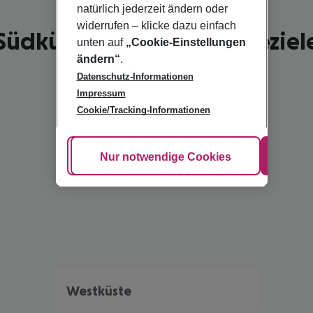
natürlich jederzeit ändern oder
widerrufen – klicke dazu einfach
Südküste - schönste Reiseziel
unten auf
„Cookie-Einstellungen
ändern“
.
Datenschutz-Informationen
Impressum
Cookie/Tracking-Informationen
Cookie anpassen
Nur notwendige Cookies
Alle
Westküste