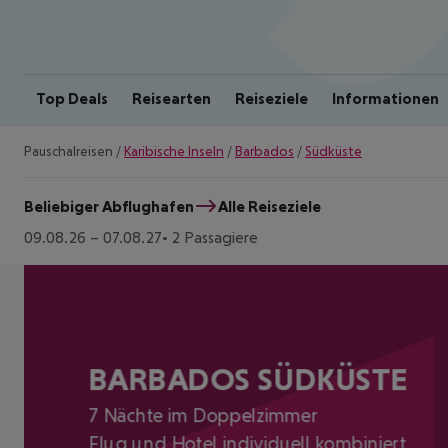
Top Deals
Reisearten
Reiseziele
Informationen
Pauschalreisen
/
Karibische Inseln
/
Barbados
/
Südküste
Beliebiger Abflughafen
Alle Reiseziele
09.08.26
–
07.08.27
2 Passagiere
BARBADOS SÜDKÜSTE
7 Nächte im Doppelzimmer
Flug und Hotel individuell kombiniert