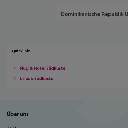
Quicklinks
Flug & Hotel Südküste
Urlaub Südküste
Footer
Footer navigation
Über uns