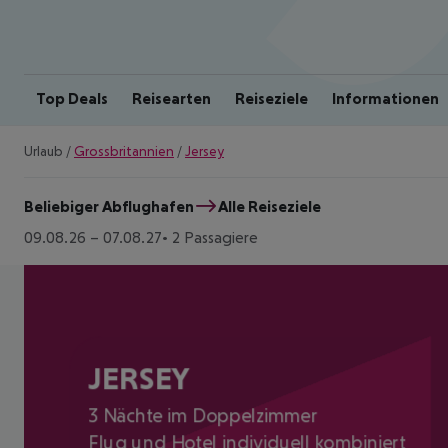
Top Deals
Reisearten
Reiseziele
Informationen
Urlaub
/
Grossbritannien
/
Jersey
Beliebiger Abflughafen
Alle Reiseziele
09.08.26
–
07.08.27
2 Passagiere
JERSEY
3 Nächte im Doppelzimmer
Flug und Hotel individuell kombiniert