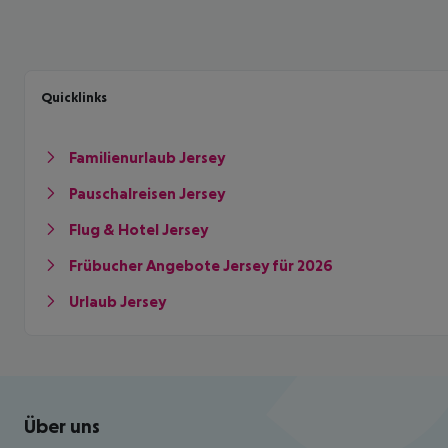
Quicklinks
Familienurlaub Jersey
Pauschalreisen Jersey
Flug & Hotel Jersey
Frübucher Angebote Jersey für 2026
Urlaub Jersey
Footer
Footer navigation
Über uns