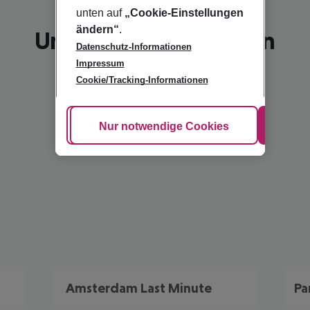
unten auf
„Cookie-Einstellungen
ändern“
.
Unsere Empfehlungen
Datenschutz-Informationen
Impressum
Cookie/Tracking-Informationen
Cookie anpassen
Nur notwendige Cookies
Alle
Amsterdam Last Minute
Pa