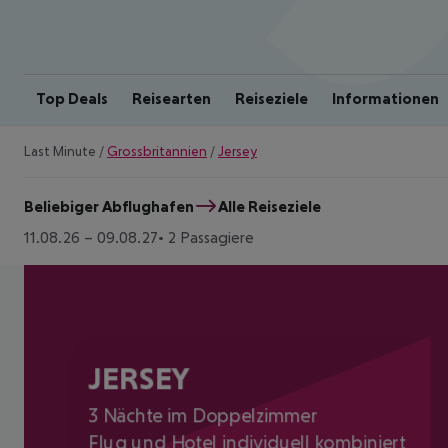
Top Deals
Reisearten
Reiseziele
Informationen
Last Minute
/
Grossbritannien
/
Jersey
Beliebiger Abflughafen
Alle Reiseziele
11.08.26
–
09.08.27
2 Passagiere
JERSEY
3 Nächte im Doppelzimmer
Flug und Hotel individuell kombiniert