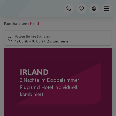
Pauschalreisen
/
Irland
Passen Sie Ihre Suche an
12.08.26
–
10.08.27
,
2 Erwachsene
IRLAND
3 Nächte im Doppelzimmer
Flug und Hotel individuell
kombiniert