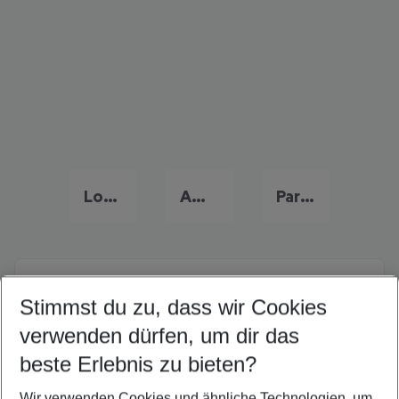
London Reise
Amsterdam Urlaub
Paris Reise
Quicklinks
Stimmst du zu, dass wir Cookies
verwenden dürfen, um dir das
Urlaub Irland
beste Erlebnis zu bieten?
Flug & Hotel Irland
Wir verwenden Cookies und ähnliche Technologien, um