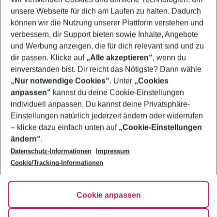
Frübucher Angebote Irland für 2026
unsere Webseite für dich am Laufen zu halten. Dadurch
Familienurlaub Irland
können wir die Nutzung unserer Plattform verstehen und
verbessern, dir Support bieten sowie Inhalte, Angebote
Last Minute Irland
und Werbung anzeigen, die für dich relevant sind und zu
Städtereisen Irland
dir passen. Klicke auf
„Alle akzeptieren“
, wenn du
einverstanden bist. Dir reicht das Nötigste? Dann wähle
„Nur notwendige Cookies“
. Unter
„Cookies
anpassen“
kannst du deine Cookie-Einstellungen
Footer
Footer navigation
individuell anpassen. Du kannst deine Privatsphäre-
Über uns
Einstellungen natürlich jederzeit ändern oder widerrufen
AGB
– klicke dazu einfach unten auf
„Cookie-Einstellungen
Service & Hilfe
Bestpreisgarantie
ändern“
.
Datenschutz-Informationen
Impressum
Agenturbetreuung
Cookie-Einstellungen ändern
Folge uns
Barrierefreies Reisen
Cookie/Tracking-Informationen
Cookie-Richtlinie
Check-in
Datenschutz
FAQ
Fakten
Cookie anpassen
HanseMerkur Reiseversicherung
Flexibel buchen
Hilfe & Kontakt
Impressum