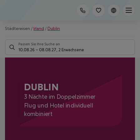
Städtereisen
/
Irland
/
Dublin
Passen Sie Ihre Suche an
10.08.26
–
08.08.27
,
2 Erwachsene
DUBLIN
3 Nächte im Doppelzimmer
Flug und Hotel individuell
kombiniert