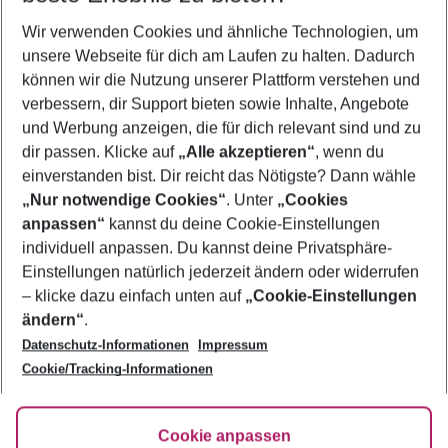
Wir verwenden Cookies und ähnliche Technologien, um
unsere Webseite für dich am Laufen zu halten. Dadurch
können wir die Nutzung unserer Plattform verstehen und
Quicklinks
verbessern, dir Support bieten sowie Inhalte, Angebote
und Werbung anzeigen, die für dich relevant sind und zu
Städtereisen Dublin
dir passen. Klicke auf
„Alle akzeptieren“
, wenn du
einverstanden bist. Dir reicht das Nötigste? Dann wähle
„Nur notwendige Cookies“
. Unter
„Cookies
anpassen“
kannst du deine Cookie-Einstellungen
Footer
Footer navigation
individuell anpassen. Du kannst deine Privatsphäre-
Über uns
Einstellungen natürlich jederzeit ändern oder widerrufen
AGB
– klicke dazu einfach unten auf
„Cookie-Einstellungen
Service & Hilfe
Bestpreisgarantie
ändern“
.
Datenschutz-Informationen
Impressum
Agenturbetreuung
Cookie-Einstellungen ändern
Folge uns
Barrierefreies Reisen
Cookie/Tracking-Informationen
Cookie-Richtlinie
Check-in
Datenschutz
FAQ
Fakten
Cookie anpassen
HanseMerkur Reiseversicherung
Flexibel buchen