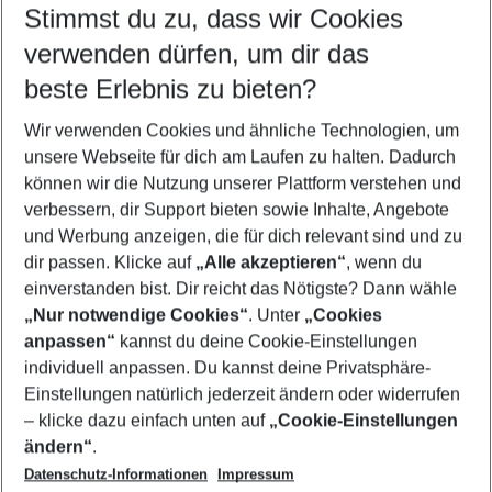
Stimmst du zu, dass wir Cookies
Quicklinks
verwenden dürfen, um dir das
beste Erlebnis zu bieten?
Frübucher Angebote Cannes für 2026
Wir verwenden Cookies und ähnliche Technologien, um
Flug & Hotel Cannes
unsere Webseite für dich am Laufen zu halten. Dadurch
Familienurlaub Cannes
können wir die Nutzung unserer Plattform verstehen und
verbessern, dir Support bieten sowie Inhalte, Angebote
Last Minute Cannes
und Werbung anzeigen, die für dich relevant sind und zu
Pauschalreisen Cannes
dir passen. Klicke auf
„Alle akzeptieren“
, wenn du
einverstanden bist. Dir reicht das Nötigste? Dann wähle
„Nur notwendige Cookies“
. Unter
„Cookies
anpassen“
kannst du deine Cookie-Einstellungen
Footer
Footer navigation
individuell anpassen. Du kannst deine Privatsphäre-
Über uns
Einstellungen natürlich jederzeit ändern oder widerrufen
AGB
– klicke dazu einfach unten auf
„Cookie-Einstellungen
Service & Hilfe
Bestpreisgarantie
ändern“
.
Datenschutz-Informationen
Impressum
Agenturbetreuung
Cookie-Einstellungen ändern