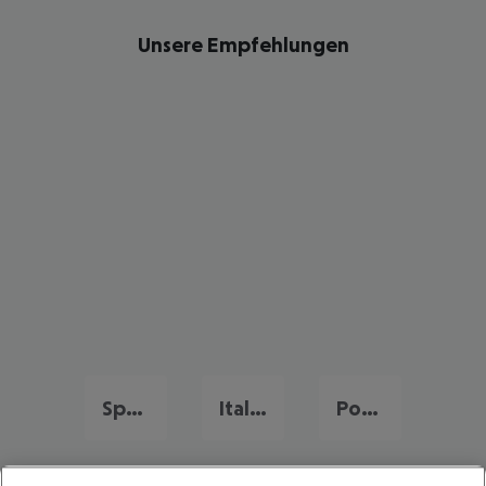
Unsere Empfehlungen
Spanien Urlaub
Italien Urlaub
Portugal Urlaub