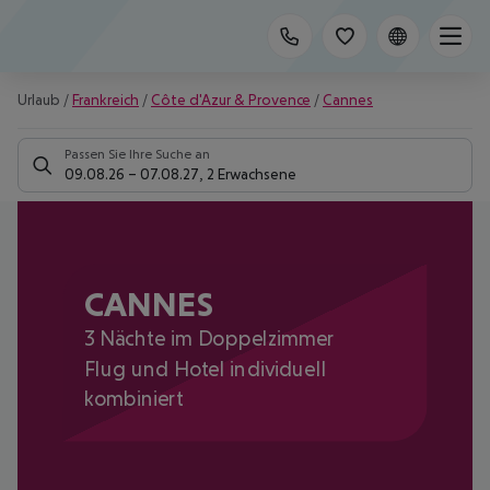
Urlaub
/
Frankreich
/
Côte d'Azur & Provence
/
Cannes
Passen Sie Ihre Suche an
09.08.26
–
07.08.27
,
2 Erwachsene
CANNES
3 Nächte im Doppelzimmer
Flug und Hotel individuell
kombiniert