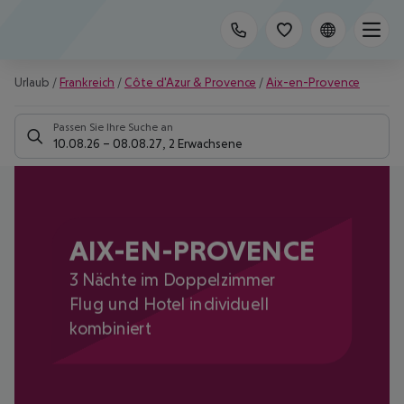
Urlaub
/
Frankreich
/
Côte d'Azur & Provence
/
Aix-en-Provence
Passen Sie Ihre Suche an
10.08.26
–
08.08.27
,
2 Erwachsene
AIX-EN-PROVENCE
3 Nächte im Doppelzimmer
Flug und Hotel individuell
kombiniert