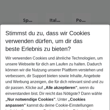
Spanien Urlaub
Italien Urlaub
Portugal Urlaub
Stimmst du zu, dass wir Cookies
verwenden dürfen, um dir das
Quicklinks
beste Erlebnis zu bieten?
Wir verwenden Cookies und ähnliche Technologien, um
Familienurlaub Aix-en-Provence
unsere Webseite für dich am Laufen zu halten. Dadurch
Frübucher Angebote Aix-en-Provence für 2026
können wir die Nutzung unserer Plattform verstehen und
verbessern, dir Support bieten sowie Inhalte, Angebote
Last Minute Aix-en-Provence
und Werbung anzeigen, die für dich relevant sind und zu
Flug & Hotel Aix-en-Provence
dir passen. Klicke auf
„Alle akzeptieren“
, wenn du
einverstanden bist. Dir reicht das Nötigste? Dann wähle
„Nur notwendige Cookies“
. Unter
„Cookies
anpassen“
kannst du deine Cookie-Einstellungen
Footer