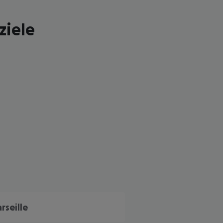
ziele
 akzeptieren
rseille