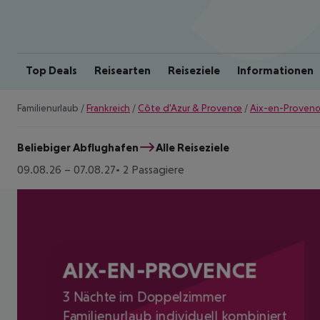
Top Deals
Reisearten
Reiseziele
Informationen
Familienurlaub
/
Frankreich
/
Côte d'Azur & Provence
/
Aix-en-Provenc
Beliebiger Abflughafen
Alle Reiseziele
09.08.26
–
07.08.27
2 Passagiere
AIX-EN-PROVENCE
3 Nächte im Doppelzimmer
Familienurlaub individuell kombiniert