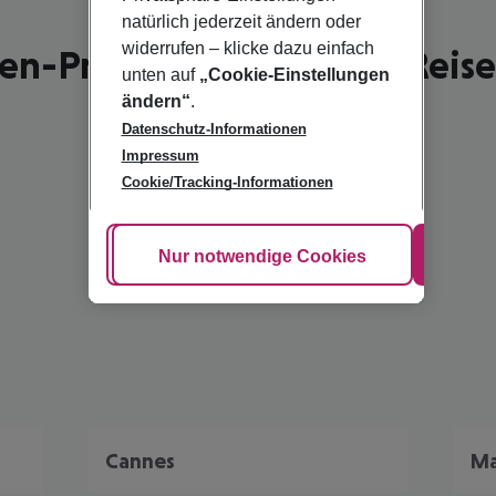
natürlich jederzeit ändern oder
widerrufen – klicke dazu einfach
en-Provence - schönste Reise
unten auf
„Cookie-Einstellungen
ändern“
.
Datenschutz-Informationen
Impressum
Cookie/Tracking-Informationen
Cookie anpassen
Nur notwendige Cookies
Alle
Cannes
Ma