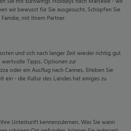
n Sie mit Eurowings Holidays nach Marseille - wir
aben wir bewusst für Sie ausgesucht. Schöpfen Sie
 Familie, mit Ihrem Partner
sten und sich nach langer Zeit wieder richtig gut
e wertvolle Tipps. Optionen zur
izza oder ein Ausflug nach Cannes. Erleben Sie
t ein - die Kultur des Landes hat einiges zu
 akzeptieren
 Ihre Unterkunft kennenzulernen. Was Sie wann
inen schönen Ort gefunden, können Sie jederzeit