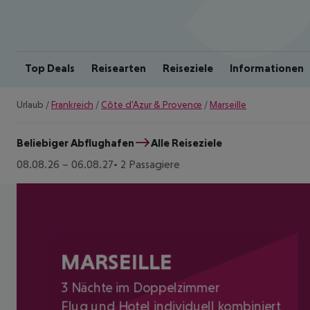
Top Deals
Reisearten
Reiseziele
Informationen
Urlaub
/
Frankreich
/
Côte d'Azur & Provence
/
Marseille
Beliebiger Abflughafen
Alle Reiseziele
08.08.26
–
06.08.27
2 Passagiere
MARSEILLE
3 Nächte im Doppelzimmer
Flug und Hotel individuell kombiniert