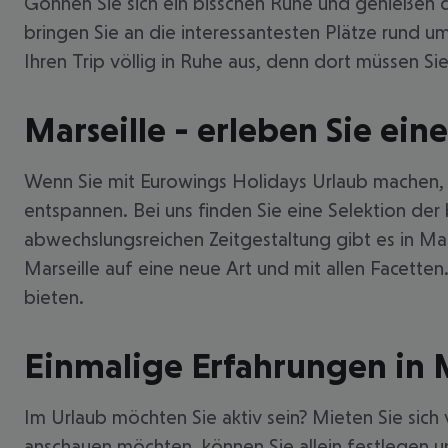
Gönnen Sie sich ein bisschen Ruhe und genießen d
bringen Sie an die interessantesten Plätze rund u
Ihren Trip völlig in Ruhe aus, denn dort müssen Si
Marseille - erleben Sie ein
Wenn Sie mit Eurowings Holidays Urlaub machen, kö
entspannen. Bei uns finden Sie eine Selektion der
abwechslungsreichen Zeitgestaltung gibt es in Mar
Marseille auf eine neue Art und mit allen Facetten
bieten.
Einmalige Erfahrungen in M
Im Urlaub möchten Sie aktiv sein? Mieten Sie si
anschauen möchten, können Sie allein festlegen u