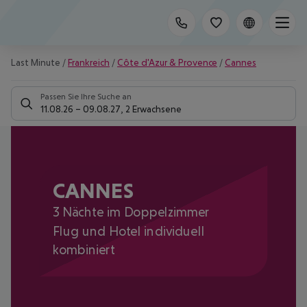
Last Minute
/
Frankreich
/
Côte d'Azur & Provence
/
Cannes
Passen Sie Ihre Suche an
11.08.26
–
09.08.27
,
2 Erwachsene
CANNES
3 Nächte im Doppelzimmer
Flug und Hotel individuell
kombiniert