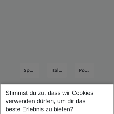
Spanien Urlaub
Italien Last Minute
Portugal Last Minute
Stimmst du zu, dass wir Cookies
Quicklinks
verwenden dürfen, um dir das
beste Erlebnis zu bieten?
Frübucher Angebote Cannes für 2026