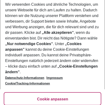
Wir verwenden Cookies und ähnliche Technologien, um
Urlaub Cannes
unsere Webseite für dich am Laufen zu halten. Dadurch
Flug & Hotel Cannes
können wir die Nutzung unserer Plattform verstehen und
verbessern, dir Support bieten sowie Inhalte, Angebote
Familienurlaub Cannes
und Werbung anzeigen, die für dich relevant sind und zu
Pauschalreisen Cannes
dir passen. Klicke auf
„Alle akzeptieren“
, wenn du
einverstanden bist. Dir reicht das Nötigste? Dann wähle
„Nur notwendige Cookies“
. Unter
„Cookies
anpassen“
kannst du deine Cookie-Einstellungen
Footer
Footer navigation
individuell anpassen. Du kannst deine Privatsphäre-
Über uns
Einstellungen natürlich jederzeit ändern oder widerrufen
AGB
– klicke dazu einfach unten auf
„Cookie-Einstellungen
Service & Hilfe
Bestpreisgarantie
ändern“
.
Datenschutz-Informationen
Impressum
Agenturbetreuung
Cookie-Einstellungen ändern
Folge uns
Barrierefreies Reisen
Cookie/Tracking-Informationen
Cookie-Richtlinie
Check-in
Datenschutz
FAQ
Fakten
Cookie anpassen
HanseMerkur Reiseversicherung
Flexibel buchen