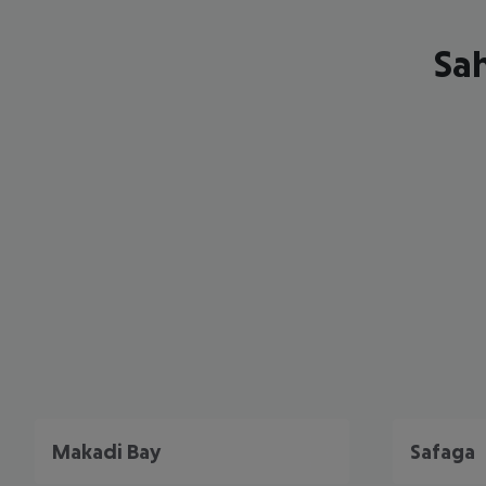
Sah
Makadi Bay
Safaga