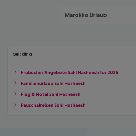
Marokko Urlaub
Quicklinks
Frübucher Angebote Sahl Hasheesh für 2026
Familienurlaub Sahl Hasheesh
Flug & Hotel Sahl Hasheesh
Pauschalreisen Sahl Hasheesh
Footer