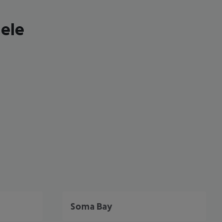
iele
 akzeptieren
Soma Bay