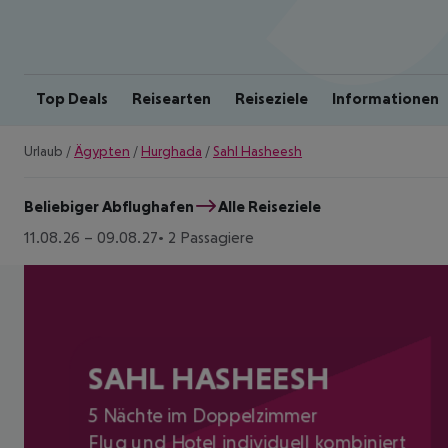
Top Deals
Reisearten
Reiseziele
Informationen
Urlaub
/
Ägypten
/
Hurghada
/
Sahl Hasheesh
Beliebiger Abflughafen
Alle Reiseziele
11.08.26
–
09.08.27
2 Passagiere
SAHL HASHEESH
5 Nächte im Doppelzimmer
Flug und Hotel individuell kombiniert