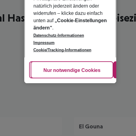
natürlich jederzeit ändern oder
widerrufen – klicke dazu einfach
l Hasheesh - schönste Reisez
unten auf
„Cookie-Einstellungen
ändern“
.
Datenschutz-Informationen
Impressum
Cookie/Tracking-Informationen
Cookie anpassen
Nur notwendige Cookies
Alle
El Gouna