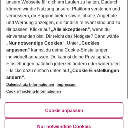
unsere Webseite für dich am Laufen zu halten. Dadurch
Familienurlaub Sahl Hasheesh
können wir die Nutzung unserer Plattform verstehen und
verbessern, dir Support bieten sowie Inhalte, Angebote
Urlaub Sahl Hasheesh
und Werbung anzeigen, die für dich relevant sind und zu
Flug & Hotel Sahl Hasheesh
dir passen. Klicke auf
„Alle akzeptieren“
, wenn du
einverstanden bist. Dir reicht das Nötigste? Dann wähle
„Nur notwendige Cookies“
. Unter
„Cookies
anpassen“
kannst du deine Cookie-Einstellungen
Footer
Footer navigation
individuell anpassen. Du kannst deine Privatsphäre-
Über uns
Einstellungen natürlich jederzeit ändern oder widerrufen
AGB
– klicke dazu einfach unten auf
„Cookie-Einstellungen
Service & Hilfe
Bestpreisgarantie
ändern“
.
Datenschutz-Informationen
Impressum
Agenturbetreuung
Cookie-Einstellungen ändern
Folge uns
Barrierefreies Reisen
Cookie/Tracking-Informationen
Cookie-Richtlinie
Check-in
Datenschutz
FAQ
Fakten
Cookie anpassen
HanseMerkur Reiseversicherung
Flexibel buchen
Hilfe & Kontakt
Impressum
Newsletter
Nur notwendige Cookies