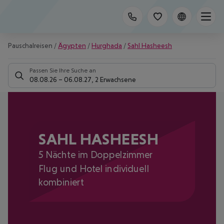
Pauschalreisen
/
Ägypten
/
Hurghada
/
Sahl Hasheesh
Passen Sie Ihre Suche an
08.08.26
–
06.08.27
,
2 Erwachsene
SAHL HASHEESH
5 Nächte im Doppelzimmer
Flug und Hotel individuell
kombiniert