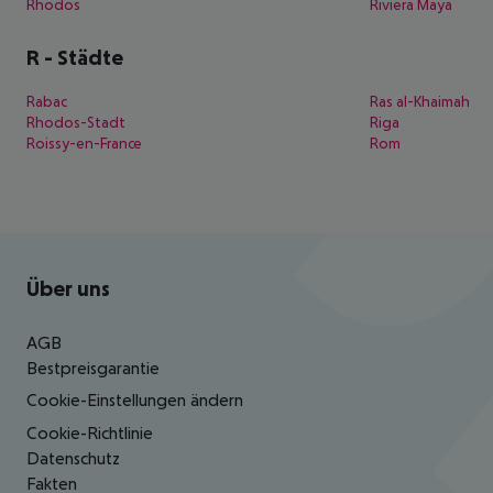
Rhodos
Riviera Maya
R
-
Städte
Rabac
Ras al-Khaimah
Rhodos-Stadt
Riga
Roissy-en-France
Rom
Footer
Footer navigation
Über uns
AGB
Bestpreisgarantie
Cookie-Einstellungen ändern
Cookie-Richtlinie
Datenschutz
Fakten