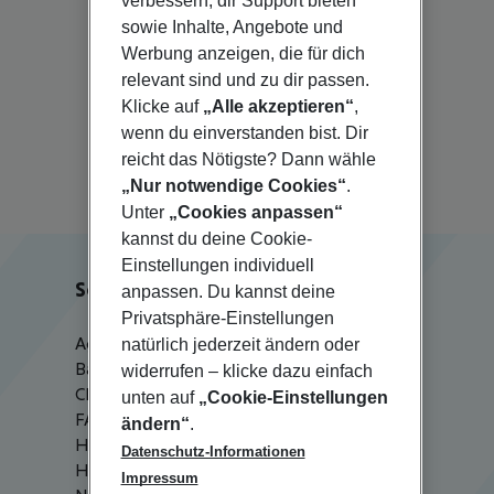
verbessern, dir Support bieten
sowie Inhalte, Angebote und
Werbung anzeigen, die für dich
relevant sind und zu dir passen.
Rethymnon
Klicke auf
„Alle akzeptieren“
,
Rincon de la Victoria
wenn du einverstanden bist. Dir
Rovinj
reicht das Nötigste? Dann wähle
„Nur notwendige Cookies“
.
Unter
„Cookies anpassen“
kannst du deine Cookie-
Einstellungen individuell
Service & Hilfe
anpassen. Du kannst deine
Privatsphäre-Einstellungen
Agenturbetreuung
natürlich jederzeit ändern oder
Barrierefreies Reisen
widerrufen – klicke dazu einfach
Check-in
unten auf
„Cookie-Einstellungen
FAQ
ändern“
.
HanseMerkur Reiseversicherung
Datenschutz-Informationen
Hilfe & Kontakt
Impressum