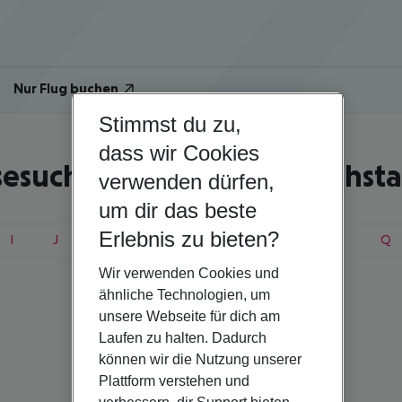
Nur Flug buchen
Stimmst du zu,
dass wir Cookies
sesuche nach Anfangsbuchst
verwenden dürfen,
um dir das beste
Erlebnis zu bieten?
I
J
K
L
M
N
O
P
Q
Wir verwenden Cookies und
ähnliche Technologien, um
unsere Webseite für dich am
Laufen zu halten. Dadurch
können wir die Nutzung unserer
Plattform verstehen und