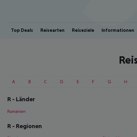
Top Deals
Reisearten
Reiseziele
Informationen
Rei
A
B
C
D
E
F
G
H
R
-
Länder
Rumänien
R
-
Regionen