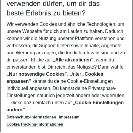
verwenden dürfen, um dir das
Faliraki
beste Erlebnis zu bieten?
Faro
Fethiye
Wir verwenden Cookies und ähnliche Technologien, um
Fira
Florenz
unsere Webseite für dich am Laufen zu halten. Dadurch
Fort Lauderdale
können wir die Nutzung unserer Plattform verstehen und
Fort Myers
verbessern, dir Support bieten sowie Inhalte, Angebote
Frankfurt
und Werbung anzeigen, die für dich relevant sind und zu
Fuengirola
Fujairah
dir passen. Klicke auf
„Alle akzeptieren“
, wenn du
Funchal
einverstanden bist. Dir reicht das Nötigste? Dann wähle
„Nur notwendige Cookies“
. Unter
„Cookies
anpassen“
kannst du deine Cookie-Einstellungen
Footer
Footer navigation
individuell anpassen. Du kannst deine Privatsphäre-
Über uns
Einstellungen natürlich jederzeit ändern oder widerrufen
AGB
– klicke dazu einfach unten auf
„Cookie-Einstellungen
Service & Hilfe
Bestpreisgarantie
ändern“
.
Datenschutz-Informationen
Impressum
Agenturbetreuung
Cookie-Einstellungen ändern
Folge uns
Barrierefreies Reisen
Cookie/Tracking-Informationen
Cookie-Richtlinie
Check-in